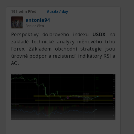
to, že podpora je úroveň, od které je zcela
reálné vydat se severním směrem, takže
19 hodin Před
#usdx / dxy
opatrně, kdyby něco. Všem dobro.
antonia94
Senior člen
Perspektivy dolarového indexu
USDX
na
základě technické analýzy měnového trhu
Forex. Základem obchodní strategie jsou
úrovně podpor a rezistencí, indikátory RSI a
AO.