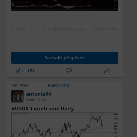
nákupy do 99.90. Nezapomínejte však, že
trh může být vystaven náhlým změnám,
proto pečlivě vyhodnocujte svá rizika.
Proto se pravděpodobnost uvedeného
scénáře zvýšila. Zároveň je jasné, že v
dolarových párech lze očekávat posílení
dolaru.
Rozbalit příspěvek
A bylo by dobré vidět takový pohyb:
(2)
den Před
#usdx / dxy
antonia94
Senior člen
#USDX Timeframe Daily