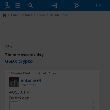
CZ
Hlavní stránka
Forex
#usdx / dxy
Filtr
Theme: #usdx / dxy
USDX crypto
15 hodin Před
#usdx / dxy
antonia94
Senior člen
#USDX Н4
Dobrý den.