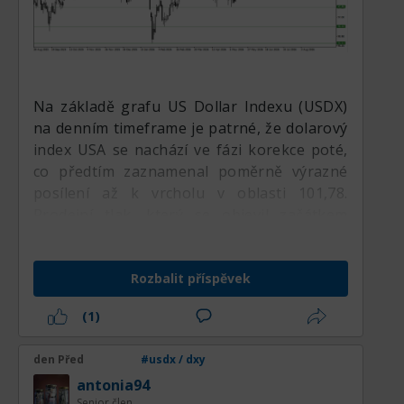
Na základě grafu US Dollar Indexu (USDX)
na denním timeframe je patrné, že dolarový
index USA se nachází ve fázi korekce poté,
co předtím zaznamenal poměrně výrazné
posílení až k vrcholu v oblasti 101,78.
Prodejní tlak, který se objevil začátkem
srpna, stáhl cenu do oblasti 99,80, takže
index znovu testuje důležitou zónu, která se
Rozbalit příspěvek
kryje s Moving Average (MA) 100 a MA 200.
Tato situace naznačuje, že USDX vstupuje
(1)
do fáze rozhodování o dalším směru, kde
reakce ceny na obě klouzavé průměry bude
den Před
#usdx / dxy
hlavním faktorem určujícím, zda lze
antonia94
střednědobý býčí trend stále udržet, nebo
Senior člen