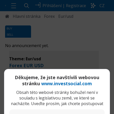
Přihlášení
|
Registrace
CZ
Hlavní stránka
Forex
Eur/usd
No announcement yet.
Theme: Eur/usd
Forex EUR USD
Nejlepší
Nové příspěvky
Nejprve staré
Děkujeme, že jste navštívili webovou
příspěvky
příspěvky
stránku
www.investsocial.com
Načítání
Obsah této webové stránky bohužel není v
souladu s legislativou země, ve které se
nacházíte. Uveďte prosím, jak chcete postupovat