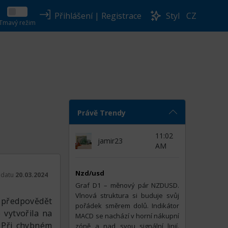
Přihlášení
|
Registrace
Styl
CZ
Tmavý režim
Právě Trendy
11:02
jamir23
AM
Nzd/usd
k datu
20.03.2024
Graf D1 – měnový pár NZDUSD.
t
Vlnová struktura si buduje svůj
s předpovědět
pořádek směrem dolů. Indikátor
vytvořila na
MACD se nachází v horní nákupní
 Při chybném
zóně a nad svou signální linií.