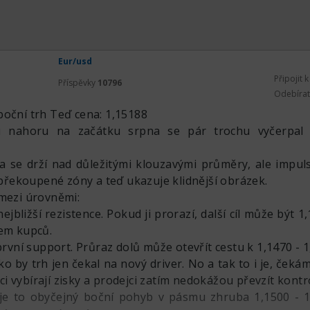
Eur/usd
Připojit 
Příspěvky
10796
Odebíra
boční trh Teď cena: 1,15188
 nahoru na začátku srpna se pár trochu vyčerpal 
na se drží nad důležitými klouzavými průměry, ale impul
z překoupené zóny a teď ukazuje klidnější obrázek.
 mezi úrovněmi:
nejbližší rezistence. Pokud ji prorazí, další cíl může být 1
jem kupců.
 první support. Průraz dolů může otevřít cestu k 1,1470 - 1
ko by trh jen čekal na nový driver. No a tak to i je, ček
 vybírají zisky a prodejci zatím nedokážou převzít kontr
je to obyčejný boční pohyb v pásmu zhruba 1,1500 - 1