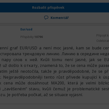
Rozbalit příspěvek
stu tohoto páru jako u libry bránil křížový kurz EURGBP
nní úrovně podpory zřítil dolů. Zkrátka v červenci se tu
Komentář
c kloudného ani nepředvedla. Euro zůstává pod tlakem,
ě pro mnohé vyskočí nahoru, možná i bez обновления н
Eur/usd
 úroková sazba Fedu a na ní, navzdory očekáváním m
Připojit 
Příspěvky
10796
ko minule, ale naopak začala růst. Ačkoliv logicky by
Odebíra
la, když sazbu také nechali beze změny. Růst dál k vyšší k
denní graf EUR/USD a není moc jasné, kam se bude cena
šli jsme k ní, ona dala odraz k úrovni podpory 1.1475 a 
 тестировала трендовую линию. Линию в середине нед
ré jsme znovu došli. Předpokládám brzký průraz této klesaj
пару слов к ней. Kvůli tomu není jasné, jak se E
 pravděpodobně se to stane už dnes, protože je tu řad
ž už došlo k откату, znamená to, že se cena může разв
-farm. Na nich se očekává růst a průraz linie.
tím ještě neotočila, takže je pravděpodobné, že se př
. Nejpravděpodobněji tento růst přivede kupující k ú
k cena může dosáhnout MA200, která je velmi blízko
 „zavěšeném“ stavu, kvůli čemuž je problematické sest
u. Je potřeba počkat, až se situace vyjasní.