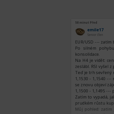
58 minut Před
emile17
Senior člen
EUR/USD --- zatím 
Po silném pohybu
konsolidace.
Na H4 je vidět: ce
zeslábl. RSI vyšel 
Teď je trh sevřený
1,1530 - 1,1540 --- 
se znovu objeví zá
1,1500 - 1,1495 ---
Zatím to vypadá, ja
prudkém růstu kupci
Můj pohled: zatím 