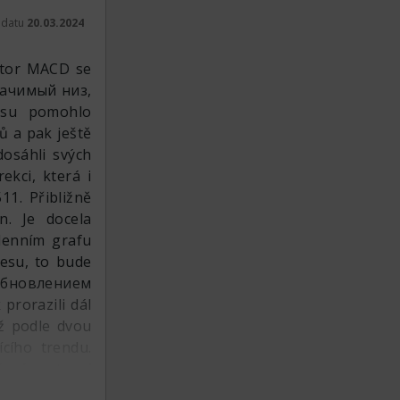
k datu
20.03.2024
t
átor MACD se
значимый низ,
lesu pomohlo
ů a pak ještě
dosáhli svých
ekci, která i
11. Přibližně
n. Je docela
ýdenním grafu
lesu, to bude
 обновлением
prorazili dál
už podle dvou
cího trendu.
ení rostoucí