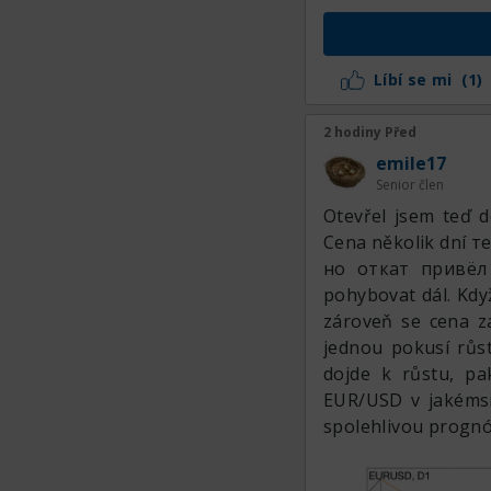
Stejně svižnému rů
průrazu silné týde
Líbí se mi
(1)
jako v bažině a ni
pocit, že nečekan
2 hodiny Před
děje: dříve vyšla
emile17
nezačala padat ja
Senior člen
protože minule pada
Otevřel jsem teď 
vypadal zřejmý. Do
Cena několik dní
zpět k linii, ke kte
но откат привёл 
růstu – 1.1667. A
pohybovat dál. Kdy
zpráv, takzvaný non
zároveň se cena za
jednou pokusí růst
dojde k růstu, pa
EUR/USD v jakémsi
spolehlivou prognóz