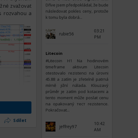
Dříve jsem předpokládal, že bude
ožné zvažovat
následovat pokles ceny, protože
 s rozvahou a
k tomu byla dobrá...
03:21
rubie56
PM
Litecoin
#Litecoin Н1 Na hodinovém
timeframe aktivum Litecoin
otestovalo rezistenci na úrovni
45.88 a zatím je zřetelně patrná
mírně jižní nálada. Klouzavý
průměr je zatím pod kotacemi a
tento moment může poslat cenu
na opakovaný тест rezistence.
Pokračovat...
Sdílet
10:42
jeffrey97
AM