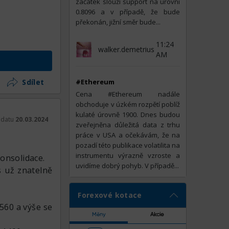
začátek slouží support na úrovni
0.8096 a v případě, že bude
překonán, jižní směr bude...
11:24
walker.demetrius
AM
Sdílet
#Ethereum
Cena #Ethereum nadále
obchoduje v úzkém rozpětí poblíž
kulaté úrovně 1900. Dnes budou
k datu
20.03.2024
zveřejněna důležitá data z trhu
t
práce v USA a očekávám, že na
pozadí této publikace volatilita na
instrumentu výrazně vzroste a
onsolidace.
uvidíme dobrý pohyb. V případě...
s už znatelně
Forexové kotace
1560 a výše se
Měny
Akcie