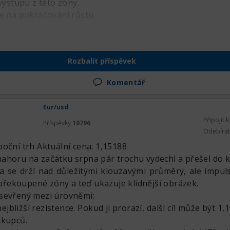
 výstupu z této zóny.
ce na pokračování růstu.
o hlubší korekce.
Rozbalit příspěvek
Komentář
Eur/usd
Připojit 
Příspěvky
10796
Odebíra
oční trh Aktuální cena: 1,15188
ahoru na začátku srpna pár trochu vydechl a přešel do k
na se drží nad důležitými klouzavými průměry, ale impul
z překoupené zóny a teď ukazuje klidnější obrázek.
sevřený mezi úrovněmi:
nejbližší rezistence. Pokud ji prorazí, další cíl může být 1,
 kupců.