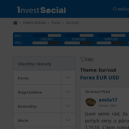
O web
Hlavní stránka
Forex
Eur/usd
Filtr
Všechny tématy
Theme: Eur/usd
Forex EUR USD
Forex
20 minut Před
Kryptoměna
emile17
Senior člen
Komodity
Jsem velmi rád, že
pohyb ceny u páru
Akcie
1.1510. Cílem toh