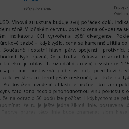
Eur/usd
Připojit 
Příspěvky
10796
Odebíra
USD. Vlnová struktura buduje svůj pořádek dolů, indik
odejní zóně. V loňském červnu, poté co cena обновила 
ém indikátoru CCI vytvořena býčí divergence. Pok
úrokové sazbě – když vyšlo, cena se kamenně zřítila dol
. Současně i ostatní hlavní páry, spojenci i protivníci, 
 hodnot. Bylo zjevné, že je třeba očekávat rostoucí kor
o korekce je oblast horizontální úrovně rezistence 1.15
esající linie postavená podle vrcholů předchozích vl
celkový klesající trend ještě neskončil, protože na t
lů. Po dosažení uvedené oblasti je možné obnovení pok
 kdyby tato zóna nedala plnohodnotnou vlnu poklesu s
, že na odraz o 50 bodů lze počítat. I kdybychom se pak 
pomínat, že tu je ještě jedna šikmá linie, postavená 
. Teprve průraz této linie bude znamenat zlom klesají
 ní, zůstává v prioritě pokles, samozřejmě po ukonč