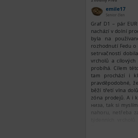
2 hodiny Před
emile17
Senior člen
Graf D1 – pár EUR
nachází v dolní pr
byla na používan
rozhodnutí Fedu o 
setrvačností dobila
vrcholů a cílových
probíhá. Cílem tét
tam prochází i kl
pravděpodobné, že 
běží třetí vlna do
zóna prodejů. A i
низа, tak si myslím
nahoru, netřeba za
týdenních vrcholů
Dokud je cena pod
korekce.