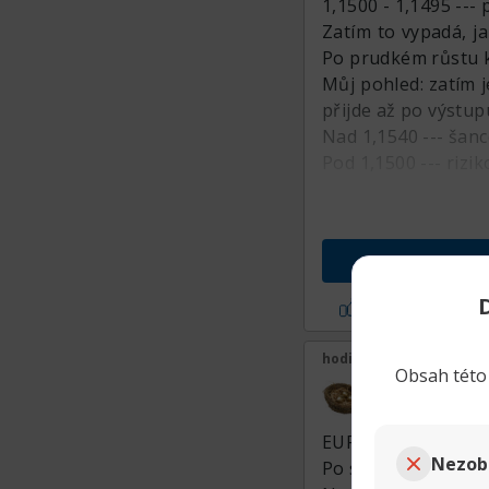
1,1500 - 1,1495 ---
Zatím to vypadá, ja
Po prudkém růstu ku
Můj pohled: zatím 
přijde až po výstup
Nad 1,1540 --- šan
Pod 1,1500 --- rizik
Líbí se mi
(2)
hodina Před
Obsah této 
emile17
Senior člen
EUR/USD --- zatím b
Nezob
Po silném pohybu n