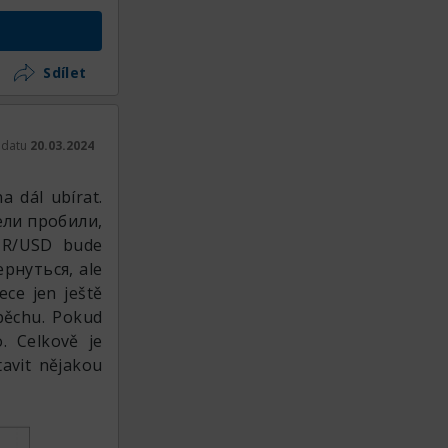
, který se po
 cena zasekla
Sdílet
 nepouštěl mě
иза. To se i
nohých, cena
k datu
20.03.2024
 měla padat,
t
lesající linii
 dál ubírat.
ta dala odraz
ели пробили,
ící linie. Cíl
UR/USD bude
a důležitých
ернуться, ale
ece jen ještě
spěchu. Pokud
. Celkově je
avit nějakou