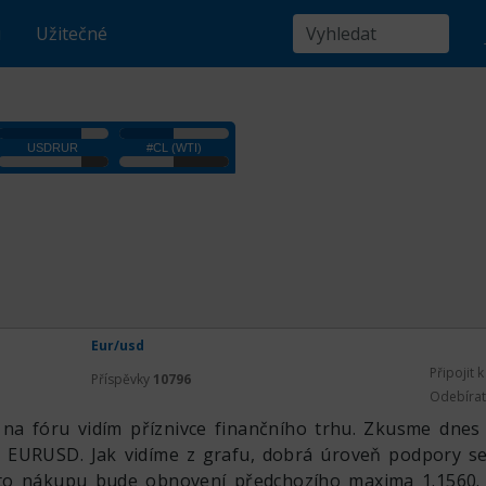
u
Užitečné
Eur/usd
Připojit 
Příspěvky
10796
Odebíra
 na fóru vidím příznivce finančního trhu. Zkusme dne
 EURUSD. Jak vidíme z grafu, dobrá úroveň podpory se 
oto nákupu bude obnovení předchozího maxima 1.1560.