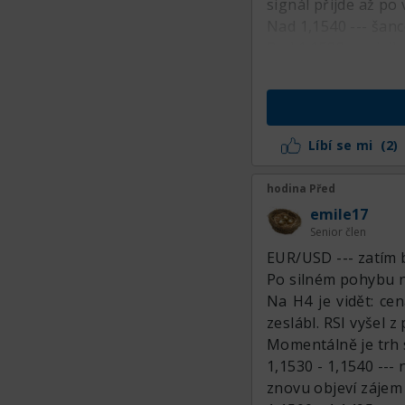
signál přijde až po
Nad 1,1540 --- šan
Pod 1,1500 --- rizik
Líbí se mi
(2)
hodina Před
emile17
Senior člen
EUR/USD --- zatím b
Po silném pohybu n
Na H4 je vidět: ce
zeslábl. RSI vyšel 
Momentálně je trh 
1,1530 - 1,1540 --- 
znovu objeví zájem