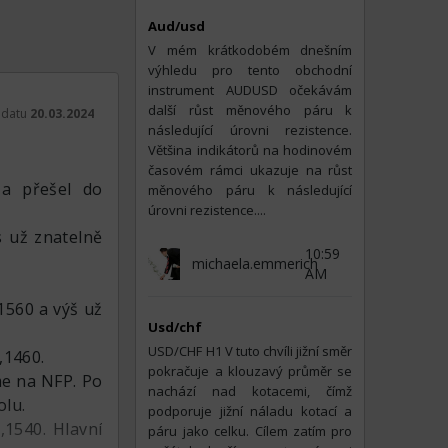
Aud/usd
V mém krátkodobém dnešním
výhledu pro tento obchodní
instrument AUDUSD očekávám
další růst měnového páru k
k datu
20.03.2024
následující úrovni rezistence.
t
Většina indikátorů na hodinovém
časovém rámci ukazuje na růst
a přešel do
měnového páru k následující
úrovni rezistence....
s už znatelně
10:59
michaela.emmerich
AM
,1560 a výš už
Usd/chf
USD/CHF Н1 V tuto chvíli jižní směr
,1460.
pokračuje a klouzavý průměr se
áme na NFP. Po
nachází nad kotacemi, čímž
olu.
podporuje jižní náladu kotací a
,1540. Hlavní
páru jako celku. Cílem zatím pro