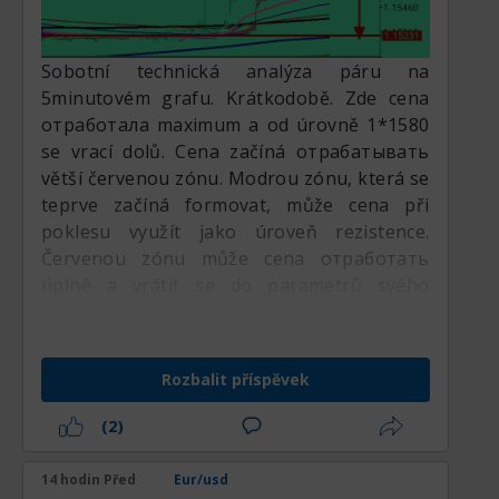
1.1584 s cílovou oblastí TP v zóně 1.1613–
1.1614.
Sobotní technická analýza páru na
5minutovém grafu. Krátkodobě. Zde cena
отработала maximum a od úrovně 1*1580
se vrací dolů. Cena začíná отрабатывать
větší červenou zónu. Modrou zónu, která se
teprve začíná formovat, může cena při
poklesu využít jako úroveň rezistence.
Červenou zónu může cena отработать
úplně a vrátit se do parametrů svého
předchozího flatu na úrovni 1,1523.
Rozbalit příspěvek
(2)
14 hodin Před
Eur/usd