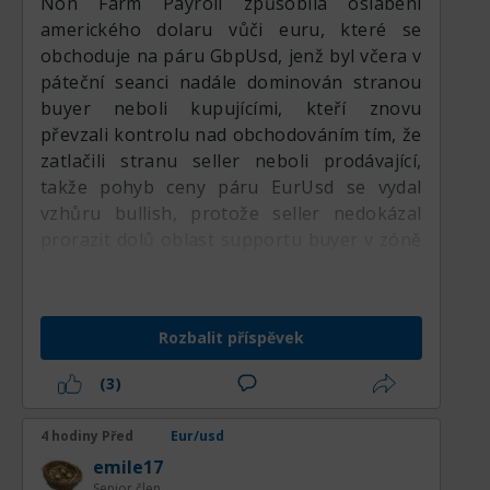
Non Farm Payroll způsobila oslabení
amerického dolaru vůči euru, které se
obchoduje na páru GbpUsd, jenž byl včera v
páteční seanci nadále dominován stranou
buyer neboli kupujícími, kteří znovu
převzali kontrolu nad obchodováním tím, že
zatlačili stranu seller neboli prodávající,
takže pohyb ceny páru EurUsd se vydal
vzhůru bullish, protože seller nedokázal
prorazit dolů oblast supportu buyer v zóně
1.1521–1.1522, která byla kupujícími nadále
poměrně pevně bráněna, a to umožnilo
buyer převzít kontrolu nad cenou, takže ta
Rozbalit příspěvek
dál vystřelila výš v bullish trendu.
(3)
4 hodiny Před
Eur/usd
emile17
Senior člen