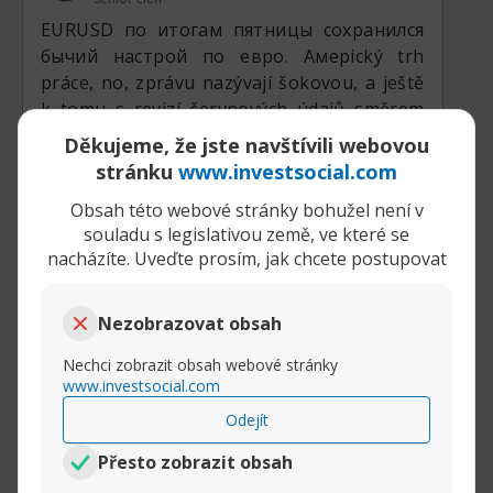
EURUSD по итогам пятницы сохранился
бычий настрой по евро. Амерický trh
práce, no, zprávu nazývají šokovou, a ještě
k tomu s revizí červnových údajů směrem
dolů. Druhý moment – trh se nedождal
Děkujeme, že jste navštívili webovou
zpráv z Blízkého východu o slíbené dohodě
stránku
www.investsocial.com
ještě v polovině týdne. To je zatím brzda
Obsah této webové stránky bohužel není v
pro býky. Ale technicky je рывок od 1.1550 k
souladu s legislativou země, ve které se
1.1580 signálem proražení denního trendu
nacházíte. Uveďte prosím, jak chcete postupovat
nahoru. Chybí jen zpráva o uzavření dohody
pro aktivaci severního направления.
Nezobrazovat obsah
Nechci zobrazit obsah webové stránky
www.investsocial.com
Odejít
Přesto zobrazit obsah
Rozbalit příspěvek