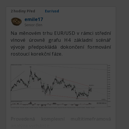
2 hodiny Před
Eur/usd
emile17
Senior člen
Na měnovém trhu EUR/USD v rámci střední
vlnové úrovně grafu H4 základní scénář
vývoje předpokládá dokončení formování
rostoucí korekční fáze.
Provedená komplexní multitimeframová
analýza vychází z: