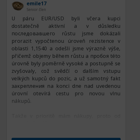
emile17
Senior člen
U páru EUR/USD byli včera kupci
dostatečně aktivní a v důsledku
последовавшего růstu jsme dokázali
prorazit vypočtenou úroveň rezistence v
oblasti 1,1540 a odešli jsme výrazně výše,
přičemž objemy během růstu a пробоя této
úrovně byly poměrně vysoké a postupně se
zvyšovaly, což svědčí o dalším vstupu
velkých kupců do pozic, a už samotný fakt
закрепления na konci dne nad uvedenou
úrovní otevírá cestu pro novou vlnu
nákupů.
Takže v prioritě mám nákupy, proto od
páru EUR/USD v nadcházejícím obchodním
týdnu budu očekávat pokračování růstu,
který začal včera ve druhé polovině