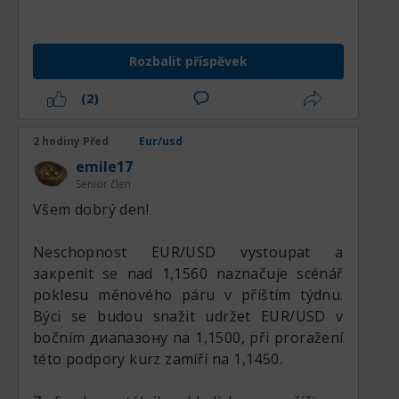
Vlnové teorie EWA (Elliott Wave Analysis):
pro určení struktury pohybu ceny.
Rozbalit příspěvek
Histogramu MACD (indikátor
konvergence/divergence klouzavých
(2)
průměrů): pro hodnocení momenta a
potenciálních obratů.
2 hodiny Před
Eur/usd
Exponenciálních klouzavých průměrů
emile17
(Smoothed) s periodami 55, 89 a 144: pro
Senior člen
určení trendu a úrovní podpory/rezistence.
Všem dobrý den!
Priorita je stanovena s ohledem na korelaci
se sousedními trhy.
Neschopnost EUR/USD vystoupat a
Zohledňuje se také pravděpodobnost
закрепit se nad 1,1560 naznačuje scénář
realizace modelů technické a vlnové analýzy.
poklesu měnového páru v příštím týdnu.
Býci se budou snažit udržet EUR/USD v
bočním диапазону na 1,1500, při proražení
této podpory kurz zamíří na 1,1450.