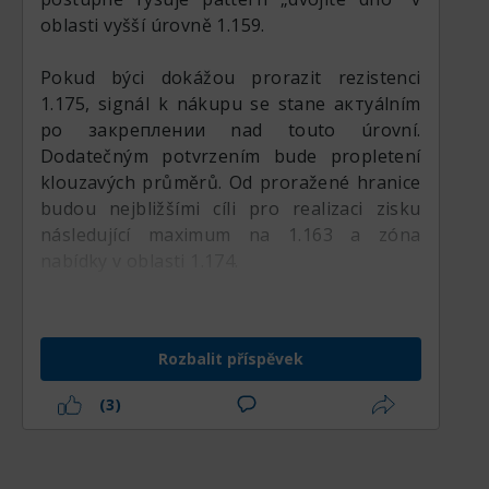
oblasti vyšší úrovně 1.159.
Pokud býci dokážou prorazit rezistenci
1.175, signál k nákupu se stane актуálním
po закреплении nad touto úrovní.
Dodatečným potvrzením bude propletení
klouzavých průměrů. Od proražené hranice
budou nejbližšími cíli pro realizaci zisku
následující maximum na 1.163 a zóna
nabídky v oblasti 1.174.
Zrušením býčího scénáře bude odchod ceny
pod kritické minimum 1.162. Upevnění pod
Rozbalit příspěvek
touto prolomenou zónou názorně potvrdí
oslabení býků a ukáže na změnu priorit.
(3)
Zatím pozorně sleduji průraz rezistence a
reakci trhu na klíčové úrovně.