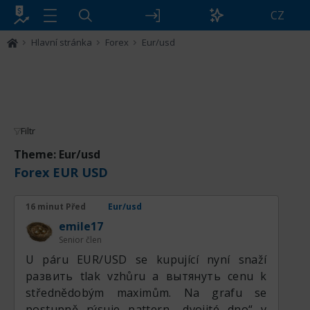
CZ
Hlavní stránka
Forex
Eur/usd
Filtr
Theme: Eur/usd
Forex EUR USD
16 minut Před
Eur/usd
emile17
Senior člen
U páru EUR/USD se kupující nyní snaží
развить tlak vzhůru a вытянуть cenu k
střednědobým maximům. Na grafu se
postupně rýsuje pattern „dvojité dno“ v