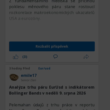
Z fundamentálního hlediska se příčinou
poklesu měnového páru stane rostoucí
rozkorelace makroekonomických ukazatelů
USA a eurozóny.
Navzdory možnému růstu inflace v USA
potvrdí stabilita maloobchodních tržeb sílu
ekonomiky, což přiměje Fed pokračovat v
Rozbalit příspěvek
pauze ve zvyšování sazeb.
(3)
Zároveň hospodářská stagnace v průmyslu
Německa, zpomalení inflace v eurozóně a
3 hodiny Před
Eur/usd
slabá předběžná data o HDP za druhé
emile17
čtvrtletí zbavují ECB argumentů pro
Senior člen
udržování přísné měnové politiky.
Analýza trhu páru EurUsd s indikátorem
Bollinger Bands v neděli 9. srpna 2026
​​​​ ​ ​ ​​​​​​​​​​​​​​​​​​​​​​​​​​​​ ​​​​​​​​​​​​​​ ​​​​​​​​​​​​​​​​​​​​​​​​​​​​​​​​​​​​​​​​​​​​​​​​​​ ​​​​​​​ ​​​​​​​​​​​​​​​​​​​​​ ​​​​​​​​​​​​​​​​​​​​​​​​​​​​​​​​​​​​​​​​​​
To směruje kapitálové toky z EUR do
​​​​​​​​​​​​​​​​​​​​​​​​​​​​​​​​​​​​​​​​​​​​​​​​​​ ​​​​​​​​​​​​​​​​​​​
defenzivního dolaru, dokud výnosy z
​​​Pelemahan údajů z trhu práce v reportu
treasuries zůstávají vysoké.