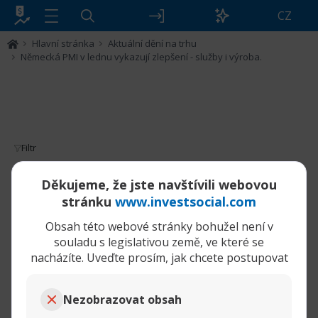
CZ
Hlavní stránka
Aktuální dění na trhu
Německá PMI v lednu vykazují zlepšení - služby i výroba.
Filtr
Německá PMI v lednu vykazují zlepšení -
Děkujeme, že jste navštívili webovou
služby i výroba.
stránku
www.investsocial.com
Obsah této webové stránky bohužel není v
23-01-2026,
Německá PMI v lednu vykazují zlepšení - služby i výroba.
11:20 AM
souladu s legislativou země, ve které se
nacházíte. Uveďte prosím, jak chcete postupovat
tamara
Senior člen
Nezobrazovat obsah