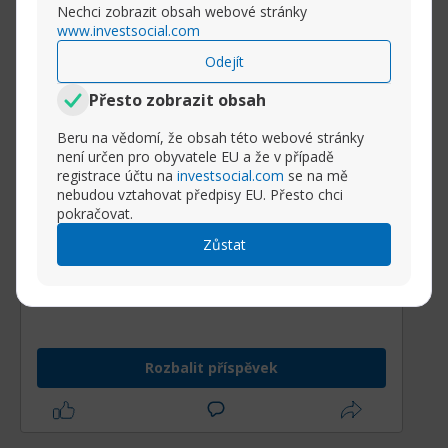
Nechci zobrazit obsah webové stránky
www.investsocial.com
Odejít
Přesto zobrazit obsah
Beru na vědomí, že obsah této webové stránky
není určen pro obyvatele EU a že v případě
registrace účtu na
investsocial.com
se na mě
nebudou vztahovat předpisy EU. Přesto chci
pokračovat.
PMI jak výroba, tak služby v
Zůstat
Německu vykazují zlepšení.
Z dnešního
sestavení indexů nákupních
manažerů (PMI) pro Německo
je zřejmé,
Rozbalit příspěvek
že ekonomika na začátku roku vykazuje
smíšené, ale částečně povzbudivé
signály
.