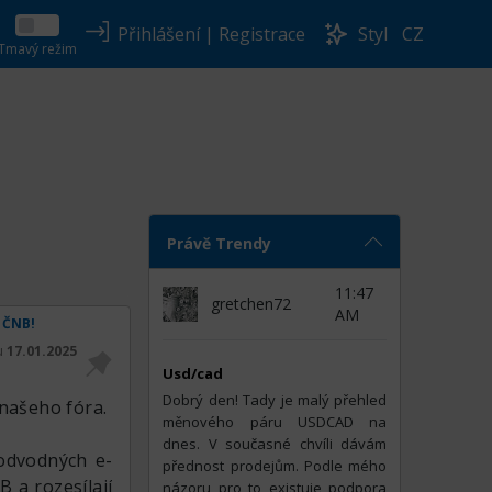
Přihlášení
|
Registrace
Styl
CZ
Tmavý režim
Právě Trendy
11:47
gretchen72
AM
a ČNB!
tu
17.01.2025
Usd/cad
Dobrý den! Tady je malý přehled
našeho fóra.
měnového páru USDCAD na
dnes. V současné chvíli dávám
podvodných e-
přednost prodejům. Podle mého
B a rozesílají
názoru pro to existuje podpora