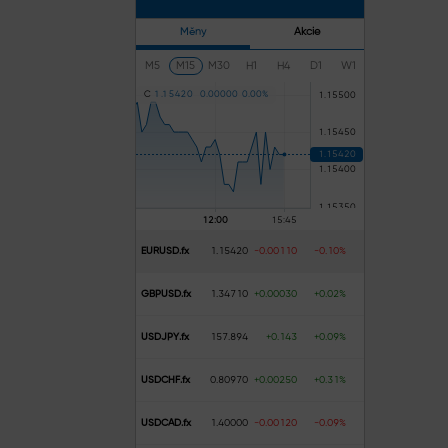
Měny
Akcie
M5
M15
M30
H1
H4
D1
W1
C
1
.
1
5
4
2
0
0
.
0
0
0
0
0
0
.
0
0
%
EURUSD.fx
1.15420
-0.00110
-0.10%
GBPUSD.fx
1.34710
+0.00030
+0.02%
USDJPY.fx
157.894
+0.143
+0.09%
USDCHF.fx
0.80970
+0.00250
+0.31%
USDCAD.fx
1.40000
-0.00120
-0.09%