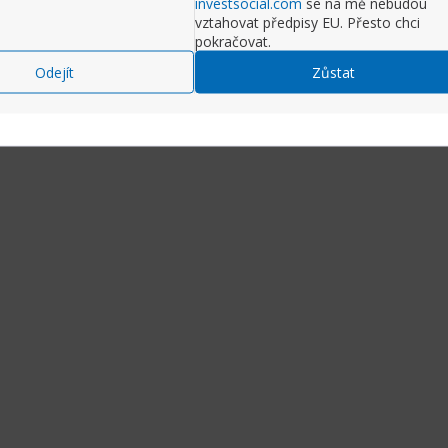
investsocial.com
se na mě nebudou
vztahovat předpisy EU. Přesto chci
pokračovat.
Odejít
Zůstat