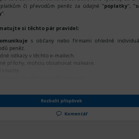
oplatkům či převodům peněz za údajné "
poplatky
", "
s
y
".
matujte si těchto pár pravidel:
omunikuje
s občany nebo firmami ohledně individuál
odů peněz.
dné odkazy v těchto e-mailech.
né přílohy, mohou obsahovat malware.
 smažte.
e peníze na adresu z tohoto e-mailu.
ěvek dál mezi své přátele a rodinu.
Zabere to minu
Rozbalit příspěvek
íce korun. Buďme obezřetní!
Komentář
dy #Phishing #ČNB #Bezpečnost #KybernetickáBezpečn