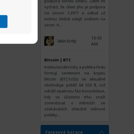
podpora tohoto směru. Zatím mi
vychází, že cílem jihu je podpora
na úrovni 1.3977 a odtud už
mohou klidně odejít směrem na
sever. A...
10:43
lakin.kody
AM
Bitcoin | BTC
Institucionální toky a politika Fedu
formují sentiment na kryptu
Bitcoin (BTC/USD) se aktuálně
obchoduje poblíž 64 550 $, což
odráží opatrnou fázi konsolidace,
kdy se účastníci trhu snaží
zorientovat v měnících se
očekáváních ohledně měnové
politiky...
Forexové kotace