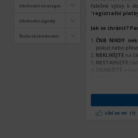
falešné výzvy k d
Obchodní strategie
"
registrační platb
Obchodní signály
Jak se chránit? Pa
Škola obchodování
ČNB NIKDY nek
pokut nebo přev
NEKLIKEJTE
na žá
NESTAHUJTE
žád
OKAMŽITĚ
e-mail
NIKDY
neposílejt
Šiřte tento přísp
někomu ušetřit tis
Líbí se mi
(1)
#Varování #Podvo
#Opatrnost