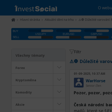
O web
Hlavní stránka
Aktuální dění na trhu
⚠️🛑 Důležité varování:
Filtr
Všechny tématy
⚠️🛑 Důležité varo
Forex
01-09-2025, 10:37 AM
Kryptoměna
WarHorse
Senior člen
Komodity
Pozor, pozor, pozo
Česká národní ba
Akcie
mailů, které se šíř