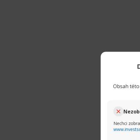
Obsah této 
Nezob
Nechci zobra
www.invests