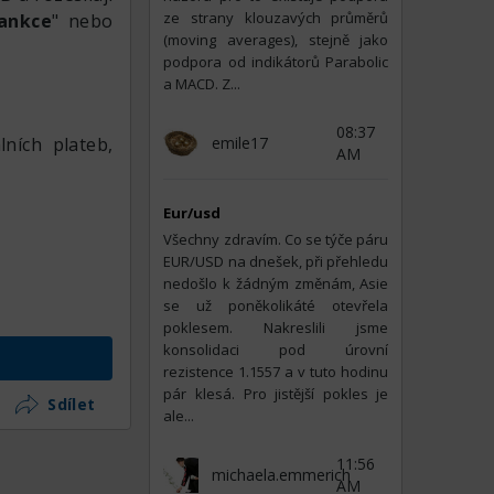
ze strany klouzavých průměrů
ankce
" nebo
(moving averages), stejně jako
podpora od indikátorů Parabolic
a MACD. Z...
08:37
ních plateb,
emile17
AM
Eur/usd
Všechny zdravím. Co se týče páru
EUR/USD na dnešek, při přehledu
nedošlo k žádným změnám, Asie
se už poněkolikáté otevřela
poklesem. Nakreslili jsme
tu a můžete
konsolidaci pod úrovní
rezistence 1.1557 a v tuto hodinu
pár klesá. Pro jistější pokles je
Sdílet
ale...
ost #Finance
11:56
michaela.emmerich
AM