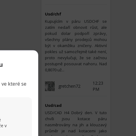
Usd/chf
Kupujícím v páru USDCHF se
zatím nedaří obnovit růst, ale
pokud dolar podpoří zprávy,
všechny plány prodejců mohou
být v okamžiku zničeny. Aktivní
pokles už samozřejmě také není,
proto nevylučuji, že se začnou
u
postupně posouvat nahoru. Nad
0,8070 už...
 ve které se
12:23
gretchen72
PM
Usd/cad
USD/CAD H4 Dobrý den. V tuto
chvíli jsou kotace páru
é
nasměrovány na jih a klouzavý
že v
průměr je nad kotacemi jako