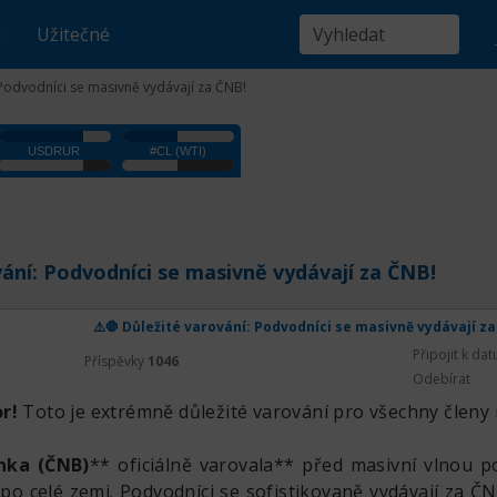
u
Užitečné
 Podvodníci se masivně vydávají za ČNB!
vání: Podvodníci se masivně vydávají za ČNB!
⚠️🛑 Důležité varování: Podvodníci se masivně vydávají z
Připojit k da
Příspěvky
1046
Odebírat
r!
Toto je extrémně důležité varování pro všechny členy 
nka (ČNB)
** oficiálně varovala** před masivní vlnou 
í po celé zemi. Podvodníci se sofistikovaně vydávají za ČN