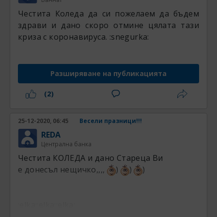
Честита Коледа да си пожелаем да бъдем
здрави и дано скоро отмине цялата тази
криза с коронавируса. :snegurka:
Разширяване на публикацията
(2)
25-12-2020, 06:45
Весели празници!!!
REDA
Централна банка
Честита КОЛЕДА и дано Стареца Ви
е донесъл нещичко,,,,
)
)
)
:elka::elka::elka: