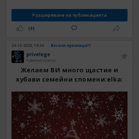
Разширяване на публикацията
(3)
24-12-2020, 14:34
Весели празници!!!
privelege
Администратор
Желаем ВИ много щастие и
хубави семейни спомени:elka: