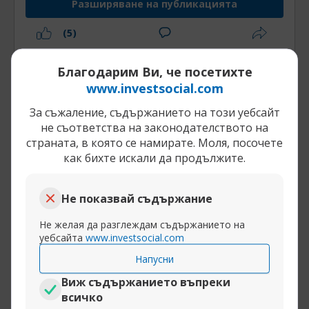
Разширяване на публикацията
(5)
Благодарим Ви, че посетихте
25-12-2020, 10:35
Весели празници!!!
www.investsocial.com
hanuman
Централна банка
За съжаление, съдържанието на този уебсайт
Честита Коледа, приятели, нека винаги да
не съответства на законодателството на
имате в изобилие, здраве, щастие любими
страната, в която се намирате. Моля, посочете
хора и пълни сметки.
как бихте искали да продължите.
Не показвай съдържание
Разширяване на публикацията
Не желая да разглеждам съдържанието на
уебсайта
www.investsocial.com
(7)
Напусни
25-12-2020, 10:20
Весели празници!!!
Виж съдържанието въпреки
Kamenitsa
всичко