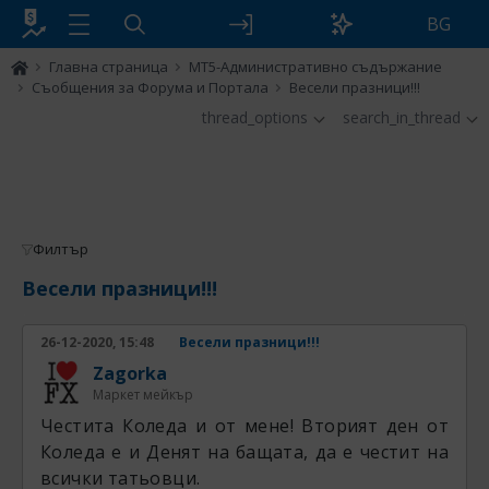
BG
Главна страница
MT5-Административно съдържание
Съобщения за Форума и Портала
Весели празници!!!
thread_options
search_in_thread
Филтър
Весели празници!!!
26-12-2020, 15:48
Весели празници!!!
Zagorka
Маркет мейкър
Честита Коледа и от мене! Вторият ден от
Коледа е и Денят на бащата, да е честит на
всички татьовци.