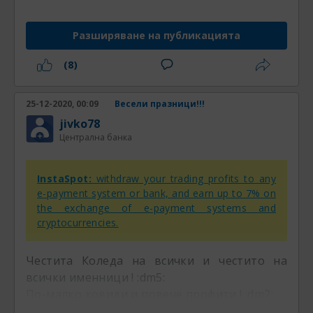
Разширяване на публикацията
(8)
25-12-2020, 00:09
Весели празници!!!
jivko78
Централна банка
InstaSpot:
withdraw your trading profits to any
e-payment system or bank, and earn up to 7% on
the exchange of e-payment systems and
cryptocurrencies.
Честита Коледа на всички и честито на
всички именници ! :dm5:
По-малко ковиди и повече профити ! :dm2: