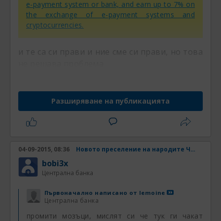
e-payment system or bank, and earn up to 7% on
the exchange of e-payment systems and
cryptocurrencies.
и те са си прави и ние сме си прави, но това
не решава проблема
Разширяване на публикацията
04-09-2015, 08:36
Новото преселение на народите Част 4
bobi3x
Централна банка
Първоначално написано от
lemoine
Централна банка
промити мозъци, мислят си че тук ги чакат