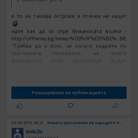
е то на такива острови и птички не кацат
идея как да се спре бежанската вълна -
http://offnews.bg/news/%D0%9F%D0%BE%...B8_553
"Трябва да е ясно, че когато кадрите по
световните телевизии, на които
джихадисти колят европейци, бъдат
заменени от кадри, на които момчета от
американски „тюлени”, английските САС и
руските Алфа и Вимпел колят джихадисти,
тогава бежанската вълна ще свърши".
Разширяване на публикацията
04-09-2015, 08:23
Новото преселение на народите Част 4
bobi3x
Централна банка