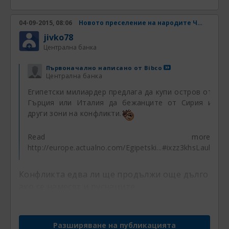
04-09-2015, 08:06
Новото преселение на народите Част 4
jivko78
Централна банка
Първоначално написано от
Bibco
Централна банка
Египетски милиардер предлага да купи остров от
Гърция или Италия да бежанците от Сирия и
други зони на конфликти.
Read more:
http://europe.actualno.com/Egipetski...#ixzz3khsLaull
Конфликта едва ли ще продължи още дълго
ако се намесят и руснаците
Разширяване на публикацията