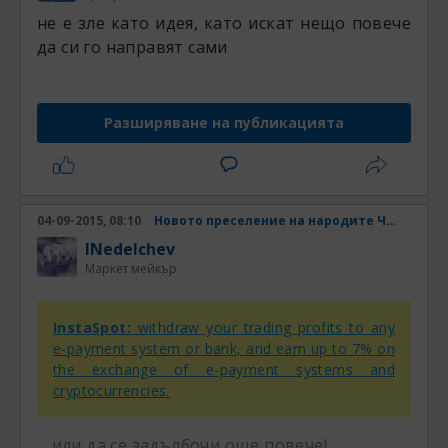
не е зле като идея, като искат нещо повече
да си го направят сами
Разширяване на публикацията
04-09-2015, 08:10
Новото преселение на народите Част 4
INedelchev
Маркет мейкър
InstaSpot:
withdraw your trading profits to any
e-payment system or bank, and earn up to 7% on
the exchange of e-payment systems and
cryptocurrencies.
... или да се задълбочи още повече!