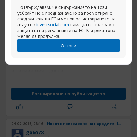
Потвърждавам, че съдържанието на този
Първоначално написано от
go6o78
уебсайт не е предназначено за промотиране
сред жители на ЕС и че при регистрирането на
е и какво ще правят на тези острови, малко ала
акаунт в
investsocial.com
няма да се ползвам от
Робинзон Крузо ли ще бъдат бежанците или
защитата на регулациите на ЕС. Въпреки това
червения кръст със самолети ще хвърля
желая да продължа.
доставки и долу закона на джунглата
Остани
особено ако някакви острови без дървета и
с оскъдна растителност
а такива имат доста
Разширяване на публикацията
04-09-2015, 08:16
Новото преселение на народите Част 4
go6o78