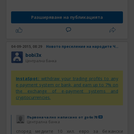
Разширяване на публикацията
04-09-2015, 08:29
Новото преселение на народите Част 4
bobi3x
Централна банка
InstaSpot:
withdraw your trading profits to any
e-payment system or bank, and earn up to 7% on
the exchange of e-payment systems and
cryptocurrencies.
Първоначално написано от
go6o78
Централна банка
според медиите 10 хил. евро за бежански