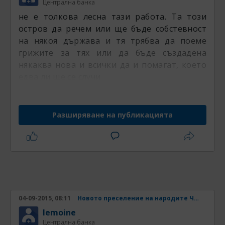
Централна банка
не е толкова лесна тази работа. Та този
остров да речем или ще бъде собстевност
на някоя държава и тя трябва да поеме
грижите за тях или да бъде създадена
някаква нова и всички да и помагат, което
едва ли ще се случи
Разширяване на публикацията
04-09-2015, 08:11
Новото преселение на народите Част 4
lemoine
Централна банка