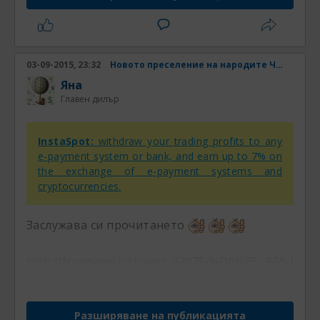
03-09-2015, 23:32
Новото преселение на народите Част 4
Яна
Главен дилър
InstaSpot:
withdraw your trading profits to any
e-payment system or bank, and earn up to 7% on
the exchange of e-payment systems and
cryptocurrencies.
Заслужава си прочитането
http://frognews.bg/news_97075/%D0%95...B5%D1
Разширяване на публикацията