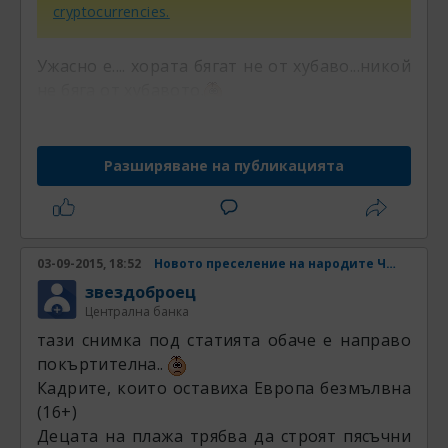
cryptocurrencies.
Ужасно е.... хората бягат не от хубаво...никой
не бяга от хубавото.
Разширяване на публикацията
03-09-2015, 18:52
Новото преселение на народите Част 4
звездоброец
Централна банка
тази снимка под статията обаче е направо
покъртителна..
Кадрите, които оставиха Европа безмълвна
(16+)
Децата на плажа трябва да строят пясъчни