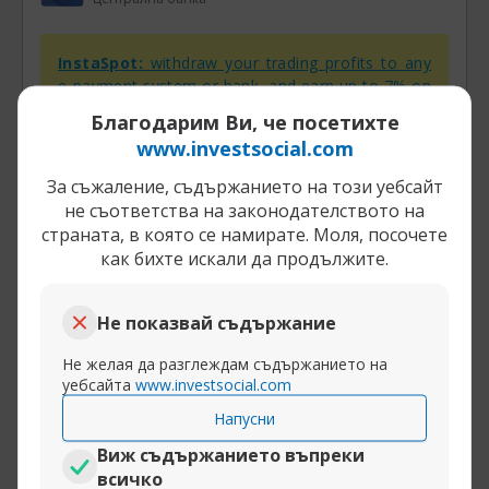
InstaSpot:
withdraw your trading profits to any
e-payment system or bank, and earn up to 7% on
the exchange of e-payment systems and
Благодарим Ви, че посетихте
cryptocurrencies.
www.investsocial.com
За съжаление, съдържанието на този уебсайт
всичко е такава постановка....само дето
не съответства на законодателството на
умират хора за да се изпълни плана на
страната, в която се намирате. Моля, посочете
разни отрепки.............
как бихте искали да продължите.
Не показвай съдържание
Разширяване на публикацията
Не желая да разглеждам съдържанието на
(1)
уебсайта
www.investsocial.com
Напусни
04-09-2015, 08:21
Новото преселение на народите Част 4
Виж съдържанието въпреки
jivko78
всичко
Централна банка