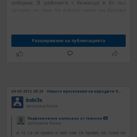
изберем. В районите с бежанци в Бг със
сигурен че има по високо ниво на битова
престъпност
Разширяване на публикацията
04-09-2015, 08:38
Новото преселение на народите Част 4
bobi3x
Централна банка
Първоначално написано от
lemoine
Централна банка
и те са си прави и ние сме си прави, но това не