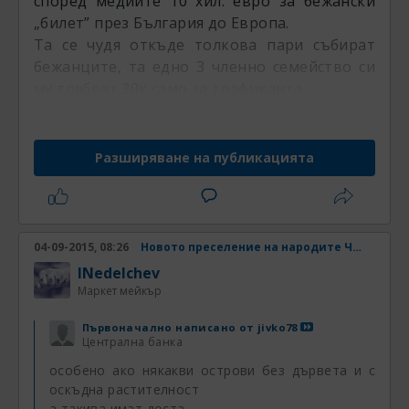
според медиите 10 хил. евро за бежански
„билет” през България до Европа.
Та се чудя откъде толкова пари събират
бежанците, та едно 3 членно семейство си
му трябват 30к само за трафиканта
Разширяване на публикацията
04-09-2015, 08:26
Новото преселение на народите Част 4
INedelchev
Маркет мейкър
Първоначално написано от
jivko78
Централна банка
особено ако някакви острови без дървета и с
оскъдна растителност
а такива имат доста