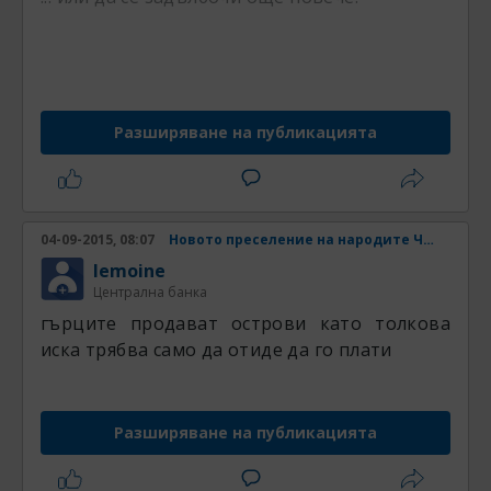
ннннннннннннннннннннннннннннннннннннннн
н
Разширяване на публикацията
04-09-2015, 08:07
Новото преселение на народите Част 4
lemoine
Централна банка
гърците продават острови като толкова
иска трябва само да отиде да го плати
Разширяване на публикацията