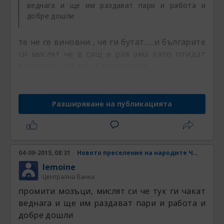
веднага и ще им раздават пари и работа и
добре дошли
те не се виновни , че ги бутат......и българите
си мислят че в сащ е рая ама като отидат
там и нещата не са точно така........
Разширяване на публикацията
04-09-2015, 08:31
Новото преселение на народите Част 4
lemoine
Централна банка
промити мозъци, мислят си че тук ги чакат
веднага и ще им раздават пари и работа и
добре дошли