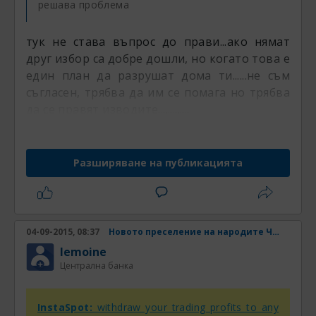
решава проблема
тук не става въпрос до прави...ако нямат
друг избор са добре дошли, но когато това е
един план да разрушат дома ти......не съм
съгласен, трябва да им се помага но трябва
да се правят изводите.............
Разширяване на публикацията
04-09-2015, 08:37
Новото преселение на народите Част 4
lemoine
Централна банка
InstaSpot:
withdraw your trading profits to any