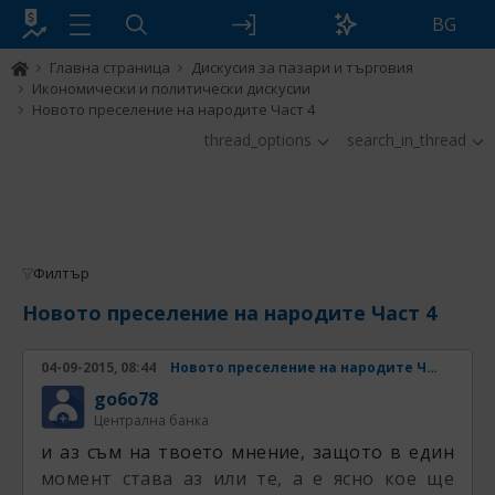
BG
Главна страница
Дискусия за пазари и търговия
Икономически и политически дискусии
Новото преселение на народите Част 4
thread_options
search_in_thread
Филтър
Новото преселение на народите Част 4
04-09-2015, 08:44
Новото преселение на народите Част 4
go6o78
Централна банка
и аз съм на твоето мнение, защото в един
момент става аз или те, а е ясно кое ще