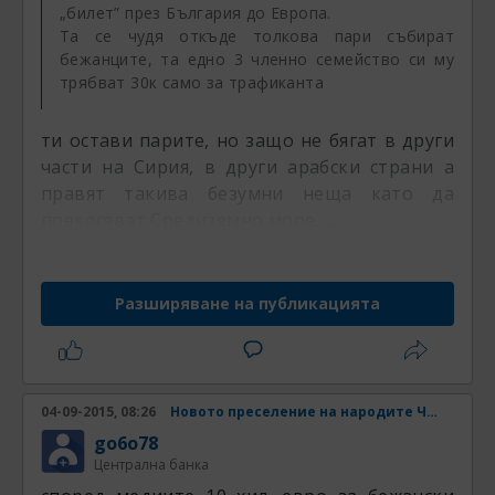
„билет” през България до Европа.
Та се чудя откъде толкова пари събират
бежанците, та едно 3 членно семейство си му
трябват 30к само за трафиканта
ти остави парите, но защо не бягат в други
части на Сирия, в други арабски страни а
правят такива безумни неща като да
прекосяват Средиземно море.........
Разширяване на публикацията
04-09-2015, 08:26
Новото преселение на народите Част 4
go6o78
Централна банка