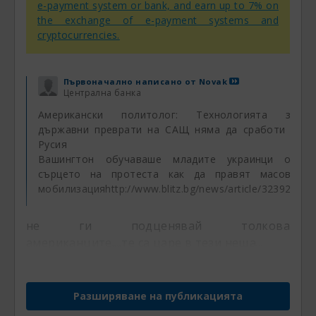
e-payment system or bank, and earn up to 7% on
the exchange of e-payment systems and
cryptocurrencies.
Първоначално написано от
Novak
Централна банка
Американски политолог: Технологията за
държавни преврати на САЩ няма да сработи в
Русия
Вашингтон обучаваше младите украинци от
сърцето на протеста как да правят масова
мобилизация
http://www.blitz.bg/news/article/323923
не ги подценявай толкова
американците....те са царе в тези неща...
Разширяване на публикацията