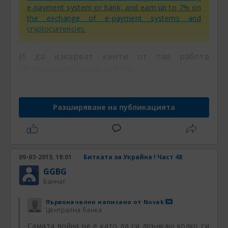
e-payment system or bank, and earn up to 7% on
the exchange of e-payment systems and
cryptocurrencies.
И да изкарват кинти от тая работа
обслужвайки разни лобита
Разширяване на публикацията
09-03-2015, 19:01
Битката за Украйна ! Част 48
GGBG
Баннат
Първоначално написано от
Novak
Централна банка
Самата война не е като да си дрънкаш колко си