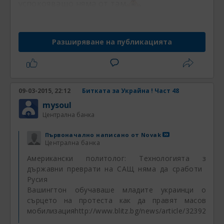
успокояващо няма от там
Разширяване на публикацията
09-03-2015, 22:12
Битката за Украйна ! Част 48
mysoul
Централна банка
Първоначално написано от
Novak
Централна банка
Американски политолог: Технологията за
държавни преврати на САЩ няма да сработи в
Русия
Вашингтон обучаваше младите украинци от
сърцето на протеста как да правят масова
мобилизация
http://www.blitz.bg/news/article/323923