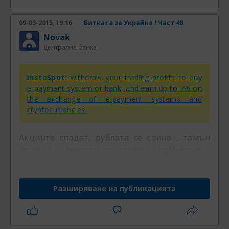
09-03-2015, 19:16
Битката за Украйна ! Част 48
Novak
Централна банка
InstaSpot:
withdraw your trading profits to any
e-payment system or bank, and earn up to 7% on
the exchange of e-payment systems and
cryptocurrencies.
Акциите спадат, рублата се срина , тамън
момент да се купуват активи на прИмоция
Разширяване на публикацията