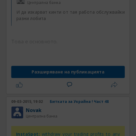
Централна банка
И да изкарват кинти от тая работа обслужвайки
разни лобита
Това е основното.
гтттттттжтвнфтвввввввввввввввввввввв
Разширяване на публикацията
09-03-2015, 19:02
Битката за Украйна ! Част 48
Novak
Централна банка
InstaSpot:
withdraw your trading profits to any