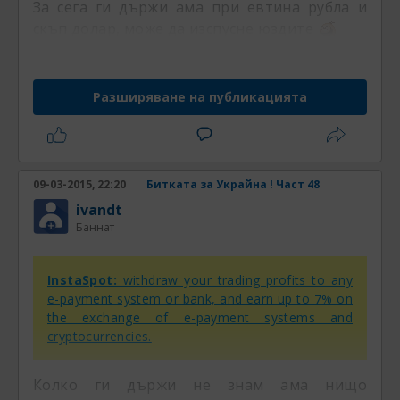
За сега ги държи ама при евтина рубла и
скъп долар, може да изспусне юздите
Разширяване на публикацията
09-03-2015, 22:20
Битката за Украйна ! Част 48
ivandt
Баннат
InstaSpot:
withdraw your trading profits to any
e-payment system or bank, and earn up to 7% on
the exchange of e-payment systems and
cryptocurrencies.
Колко ги държи не знам ама нищо