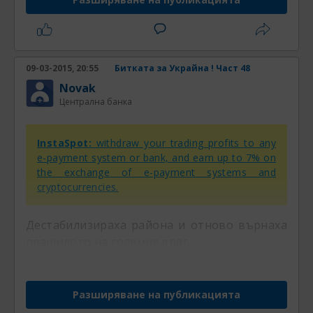
09-03-2015, 20:55
Битката за Украйна ! Част 48
Novak
Централна банка
InstaSpot:
withdraw your trading profits to any
e-payment system or bank, and earn up to 7% on
the exchange of e-payment systems and
cryptocurrencies.
Дестабилизираха района и отново върнаха
плашилото на големия враг
Разширяване на публикацията