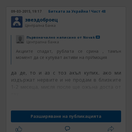
09-03-2015, 19:17
Битката за Украйна ! Част 48
звездоброец
Централна банка
Първоначално написано от
Novak
Централна банка
Акциите спадат, рублата се срина , тамън
момент да се купуват активи на прИмоция
да де, то и аз с тоз акъл купих.. ако ми
издържат нервите и не продам в близките
1-2 месеца, мисля после ще ожъна доста от
тях..
Разширяване на публикацията