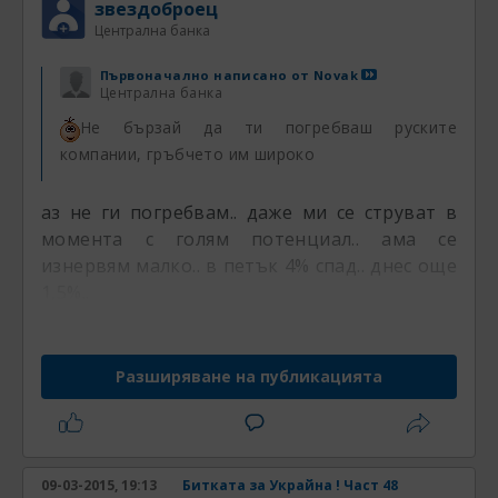
звездоброец
Централна банка
Първоначално написано от
Novak
Централна банка
Не бързай да ти погребваш руските
компании, гръбчето им широко
аз не ги погребвам.. даже ми се струват в
момента с голям потенциал.. ама се
изнервям малко.. в петък 4% спад.. днес още
1,5%..
Разширяване на публикацията
09-03-2015, 19:13
Битката за Украйна ! Част 48