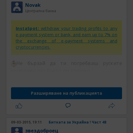
Novak
Централна банка
InstaSpot:
withdraw your trading profits to any
e-payment system or bank, and earn up to 7% on
the exchange of e-payment systems and
cryptocurrencies.
Не бързай да ти погребваш руските
компании, гръбчето им широко
Разширяване на публикацията
09-03-2015, 19:11
Битката за Украйна ! Част 48
звездоброец