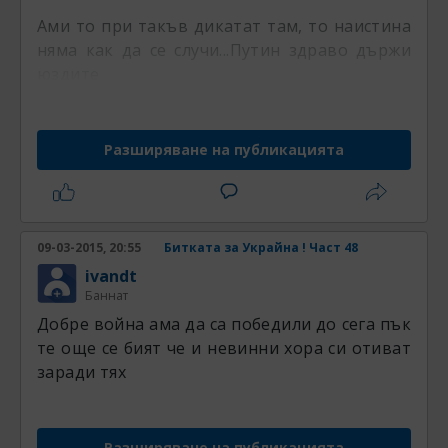
Ами то при такъв дикатат там, то наистина
няма как да се случи...Путин здраво държи
юздите
Разширяване на публикацията
09-03-2015, 20:55
Битката за Украйна ! Част 48
ivandt
Баннат
Добре война ама да са победили до сега пък
те още се бият че и невинни хора си отиват
заради тях
Разширяване на публикацията