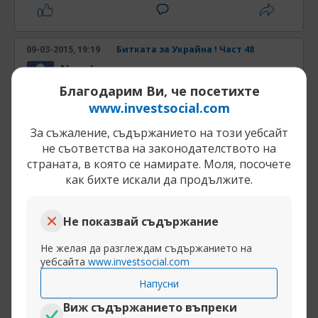
09-03-2015, 19:19
Битката за Украйна ! Част 48
Novak
Централна банка
Благодарим Ви, че посетихте
Американски политолог: Технологията за
www.investsocial.com
държавни преврати на САЩ няма да
За съжаление, съдържанието на този уебсайт
сработи в Русия
не съответства на законодателството на
Вашингтон обучаваше младите украинци от
страната, в която се намирате. Моля, посочете
сърцето на протеста как да правят масова
как бихте искали да продължите.
мобилизация
http://www.blitz.bg/news/article/3239
Не показвай съдържание
Разширяване на публикацията
Не желая да разглеждам съдържанието на
уебсайта
www.investsocial.com
Напусни
Виж съдържанието въпреки
09-03-2015, 19:19
Битката за Украйна ! Част 48