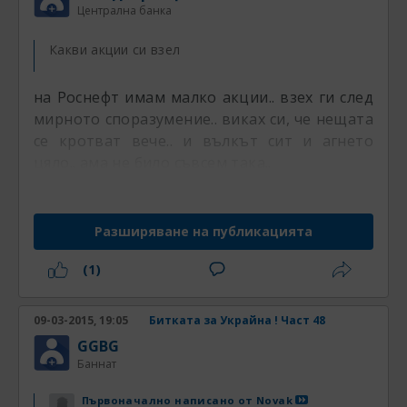
Централна банка
Какви акции си взел
на Роснефт имам малко акции.. взех ги след
мирното споразумение.. виках си, че нещата
се кротват вече.. и вълкът сит и агнето
цяло.. ама не било съвсем така..
Разширяване на публикацията
(1)
09-03-2015, 19:05
Битката за Украйна ! Част 48
GGBG
Баннат
Първоначално написано от
Novak