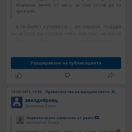
подписан лично от него, аз съм готов да се
прежаля..
... а ти билет купили си .... оп пардон, подаде
ли искане да станеш член. Все пак, не ми се
вярва да дойдат да те поканят директно
Разширяване на публикацията
13-02-2015, 19:58
Правителство на малцинството. Има ли шанс? Част 31
звездоброец
Централна банка
Първоначално написано от
pablo
Централна банка
Съмнявам се точно тази да стане красива