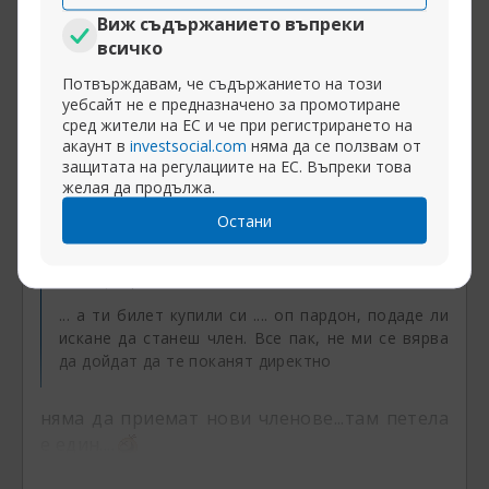
13-02-2015, 20:21
Правителство на малцинството. Има ли шанс? Част 31
Виж съдържанието въпреки
bobi3x
всичко
Централна банка
Потвърждавам, че съдържанието на този
уебсайт не е предназначено за промотиране
InstaSpot:
withdraw your trading profits to any
сред жители на ЕС и че при регистрирането на
акаунт в
investsocial.com
няма да се ползвам от
e-payment system or bank, and earn up to 7% on
защитата на регулациите на ЕС. Въпреки това
the exchange of e-payment systems and
желая да продължа.
cryptocurrencies.
Остани
Първоначално написано от
Jawor
Централна банка
... а ти билет купили си .... оп пардон, подаде ли
искане да станеш член. Все пак, не ми се вярва
да дойдат да те поканят директно
няма да приемат нови членове...там петела
е един....