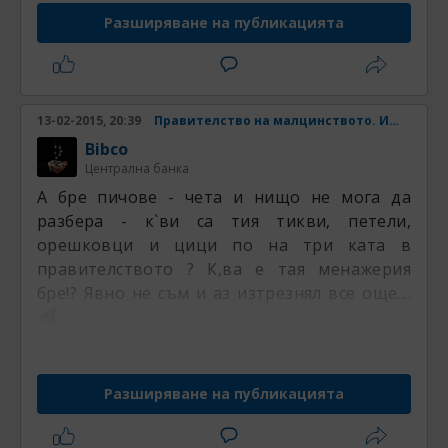
Разширяване на публикацията
13-02-2015, 20:39
Правителство на малцинството. Има ли шанс? Част 31
Bibco
Централна банка
А бре пичове - чета и нищо не мога да
разбера - к`ви са тия тикви, петели,
орешковци и цици по на три ката в
правителството ? К,ва е тая менажерия
бре!? Явно не съм и аз изтрезнял все още....
Разширяване на публикацията