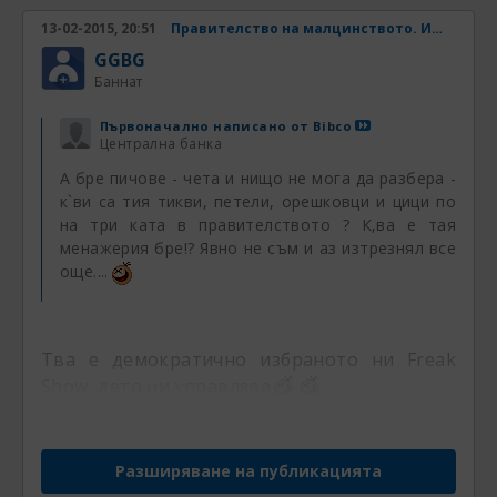
13-02-2015, 20:51
Правителство на малцинството. Има ли шанс? Част 31
GGBG
Баннат
Първоначално написано от
Bibco
Централна банка
А бре пичове - чета и нищо не мога да разбера -
к`ви са тия тикви, петели, орешковци и цици по
на три ката в правителството ? К,ва е тая
менажерия бре!? Явно не съм и аз изтрезнял все
още....
Тва е демократично избраното ни Freak
Show, дето ни управлява
Разширяване на публикацията