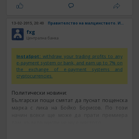
13-02-2015, 20:40
Правителство на малцинството. Има ли шанс? Част 31
fxg
Централна банка
InstaSpot:
withdraw your trading profits to any
e-payment system or bank, and earn up to 7% on
the exchange of e-payment systems and
cryptocurrencies.
Политически новини:
Български пощи смятат да пуснат пощенска
марка с лика на Бойко Борисов. По този
начин всеки ще може да прати премиера
там, където мисли че му е мястото.