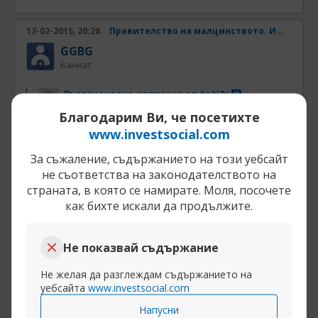
13-02-2015, 20:28
Правителство на малцинството. Има ли шанс? Част 31
GGBG
Баннат
Първоначално написано от
bobi3x
Централна банка
Благодарим Ви, че посетихте
бе къв силикон...на нея циците са колко главата
www.investsocial.com
ти...
За съжаление, съдържанието на този уебсайт
не съответства на законодателството на
хахахахах, силикон е за повдигане, да не
страната, в която се намирате. Моля, посочете
спъва докота обикаля магистралите
как бихте искали да продължите.
Не показвай съдържание
Разширяване на публикацията
Не желая да разглеждам съдържанието на
уебсайта
www.investsocial.com
Напусни