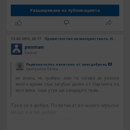
Разширяване на публикацията
13-02-2015, 20:17
Правителство на малцинството. Има ли шанс? Част 31
penman
Баннат
Първоначално написано от
звездоброец
Централна банка
не знаех, че трябва.. ама то тогава аз ужасно
много време съм загубил далеч от Партията по
моя вина.. още утре ще кандидатствам..
Така си е добре. Политиката е много мръсно
нещо и е по-добре
човек да не се цапа с нея!