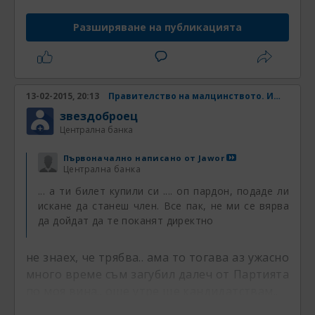
Разширяване на публикацията
13-02-2015, 20:13
Правителство на малцинството. Има ли шанс? Част 31
звездоброец
Централна банка
Първоначално написано от
Jawor
Централна банка
... а ти билет купили си .... оп пардон, подаде ли
искане да станеш член. Все пак, не ми се вярва
да дойдат да те поканят директно
не знаех, че трябва.. ама то тогава аз ужасно
много време съм загубил далеч от Партията
по моя вина.. още утре ще кандидатствам..