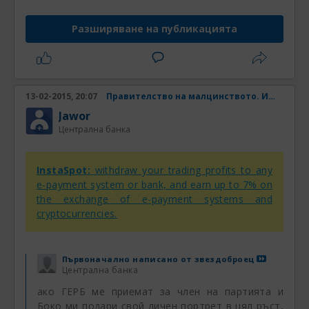
Разширяване на публикацията
13-02-2015, 20:07
Правителство на малцинството. Има ли шанс? Част 31
Jawor
Централна банка
InstaSpot:
withdraw your trading profits to any
e-payment system or bank, and earn up to 7% on
the exchange of e-payment systems and
cryptocurrencies.
Първоначално написано от
звездоброец
Централна банка
ако ГЕРБ ме приемат за член на партията и
Боко ми подари свой личен портрет в цял ръст,