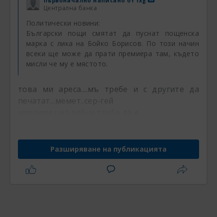
Първоначално написано от
fxg
Централна банка
Политически новини:
Български пощи смятат да пуснат пощенска
марка с лика на Бойко Борисов. По този начин
всеки ще може да прати премиера там, където
мисли че му е мястото.
това ми ареса....мъ требе и с другите да
печатат...мемет..сер-гей
мислуим цел албум,требе да е.....
Разширяване на публикацията