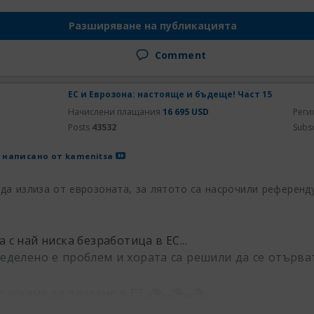
Разширяване на публикацията
Comment
ЕС и Еврозона: настояще и бъдеще! Част 15
Начислени плащания
16 695 USD
Реги
Posts
43532
Subs
 написано от
kamenitsa
 да излиза от еврозоната, за лятото са насрочили референд
 с най ниска безработица в ЕС...
ределено е проблем и хората са решили да се отърва
е искаме да влизаме в ЕЗ