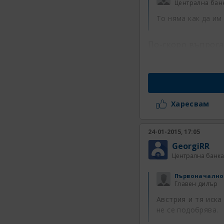
Централна бан
То няма как да им
По-скоро въпроса 
Харесвам
24-01-2015, 17:05
GeorgiRR
Централна банка
Първоначално
Главен дилър
Австрия и тя иска
не се подобрява.