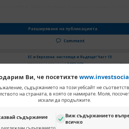
 се подобри, след като вече станахме скачени съдове.
Разширяване на публикацията
Comment
ЕС и Еврозона: настояще и бъдеще! Част 15
Начислени плащания
2 882 USD
Реги
Posts
9774
Subs
одарим Ви, че посетихте
www.investsocia
 написано от
kamenitsa
съжаление, съдържанието на този уебсайт не съответств
ството на страната, в която се намирате. Моля, посоче
 да излиза от еврозоната, за лятото са насрочили референд
искали да продължите.
Виж съдържанието въпр
ншен министър призова еврозоната да създаде пр
казвай съдържание
всичко
нето от зоната на единната европейска валута на д
а разглеждам съдържанието