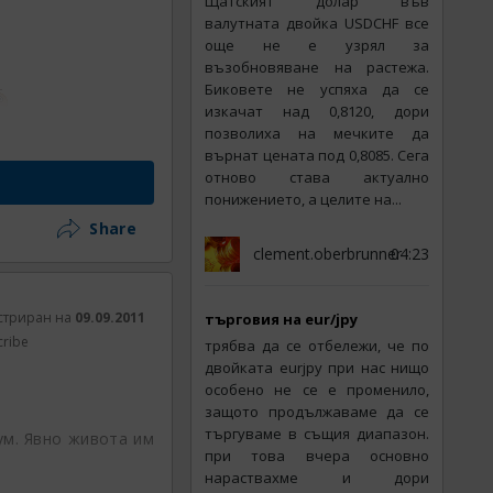
Щатският долар във
валутната двойка USDCHF все
още не е узрял за
възобновяване на растежа.
Биковете не успяха да се
изкачат над 0,8120, дори
позволиха на мечките да
върнат цената под 0,8085. Сега
отново става актуално
понижението, а целите на...
Share
clement.oberbrunner
04:23
стриран на
09.09.2011
търговия на eur/jpy
cribe
трябва да се отбележи, че по
двойката eurjpy при нас нищо
особено не се е променило,
защото продължаваме да се
търгуваме в същия диапазон.
ум. Явно живота им
при това вчера основно
нараствахме и дори