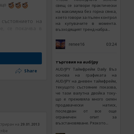
общо
свещ се затвори практически
на максимума без горна сянка,
което говори за пълен контрол
 състоянието на
на купувачите в момента.
е, се покачва в
възходящият тренд набра...
renee16
03:24
търговия на aud/jpy
AUD/JPY Таймфрейм Daily Въз
Share
основа на графиката на
AUD/JPY на дневен таймфрейм,
текущото състояние показва,
че тази валутна двойка току-
що е преживяла много силен
продавачески натиск,
последван от все още
ограничен опит за
възстановяване. Рязкото...
стриран на
29.01.2013
cribe