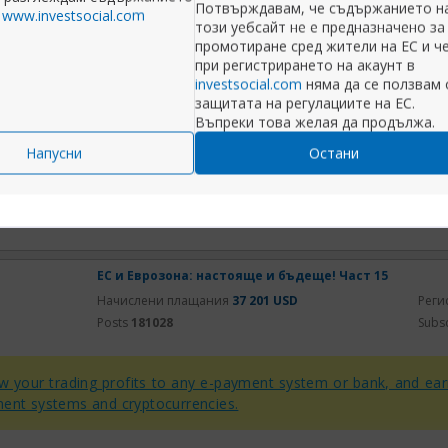
ват обещанията си.
Потвърждавам, че съдържанието н
а
www.investsocial.com
този уебсайт не е предназначено за
промотиране сред жители на ЕС и ч
2 .... Австрия като типична германска нация, е предв
при регистрирането на акаунт в
инициатива на Германия тогава, можеше и да им
investsocial.com
няма да се ползвам 
съюза
защитата на регулациите на ЕС.
Въпреки това желая да продължа.
Напусни
Остани
Разширяване на публикацията
Comment
ЕС и Еврозона: настояще и бъдеще! Част 15
Начислени плащания
37 201 USD
Реги
Posts
181028
Subs
 your trading profits to any e-payment system or bank, and ea
ent systems and cryptocurrencies.