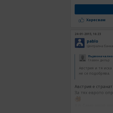
Харесвам
24-01-2015, 16:23
pablo
Централна банка
Първоначално
Главен дилър
Австрия и тя иска
не се подобрява.
Австрия е страната
За тях еврото оп
п.п. Само защо ни