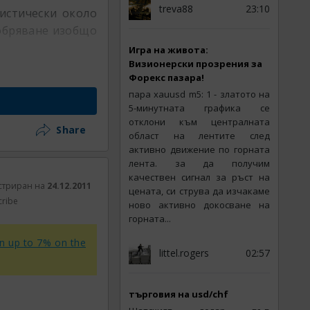
treva88
23:10
истически около
обряване изобщо
Игра на живота:
Визионерски прозрения за
Форекс пазара!
пара xauusd m5: 1 - златото на
5-минутната графика се
отклони към централната
Share
област на лентите след
активно движение по горната
лента. за да получим
качествен сигнал за ръст на
стриран на
24.12.2011
цената, си струва да изчакаме
cribe
ново активно докосване на
горната...
rn up to 7% on the
littel.rogers
02:57
търговия на usd/chf