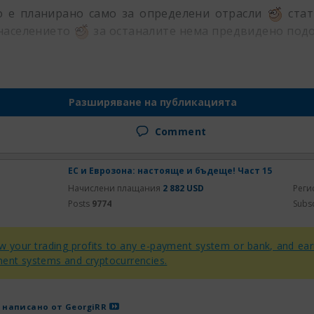
о е планирано само за определени отрасли
стат
 населението
за останалите нема предвидено под
Разширяване на публикацията
Comment
ЕС и Еврозона: настояще и бъдеще! Част 15
Начислени плащания
2 882 USD
Реги
Posts
9774
Subs
 your trading profits to any e-payment system or bank, and ea
ent systems and cryptocurrencies.
 написано от
GeorgiRR