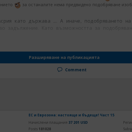
ението
за останалите нема предвидено подобряване из
рия като държава .... А иначе, подобряването на
во задължение. Като възможността за подобряван
..
Разширяване на публикацията
Comment
ЕС и Еврозона: настояще и бъдеще! Част 15
Начислени плащания
37 201 USD
Реги
Posts
181028
Subs