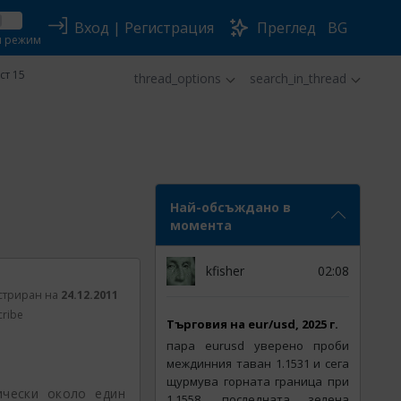
Вход
|
Регистрация
Преглед
BG
н режим
ст 15
thread_options
search_in_thread
Най-обсъждано в
момента
kfisher
02:08
стриран на
24.12.2011
cribe
Tърговия на eur/usd, 2025 г.
пара eurusd уверено проби
междинния таван 1.1531 и сега
щурмува горната граница при
чески около един
1.1558. последната зелена