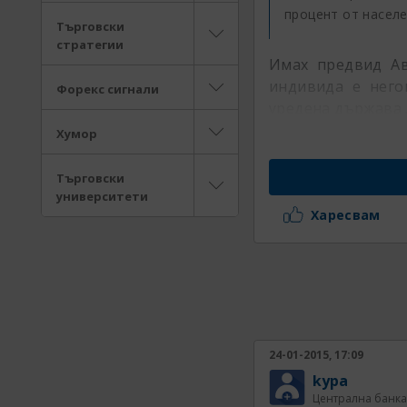
процент от насел
Търговски
стратегии
Имах предвид Авс
индивида е него
Форекс сигнали
уредена държава .
Хумор
Търговски
университети
Харесвам
24-01-2015, 17:09
kypa
Централна банка