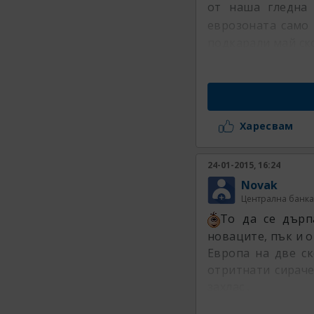
от наша гледна
еврозоната само
подкарали май ск
Харесвам
24-01-2015, 16:24
Novak
Централна банка
То да се дърп
новаците, пък и о
Европа на две ск
отритнати сираче
захлас .