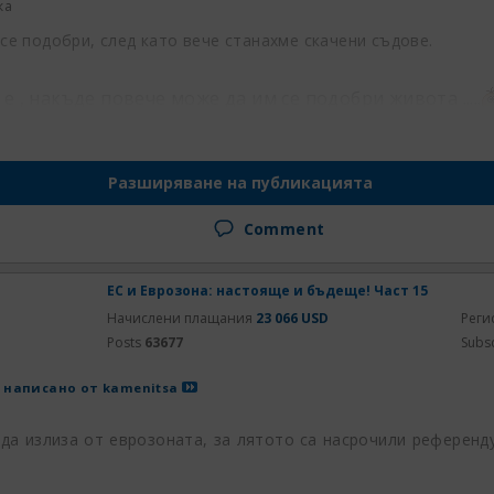
ка
 се подобри, след като вече станахме скачени съдове.
е , накъде повече може да им се подобри живота .....
Разширяване на публикацията
Comment
ЕС и Еврозона: настояще и бъдеще! Част 15
Начислени плащания
23 066 USD
Реги
Posts
63677
Subs
 написано от
kamenitsa
 да излиза от еврозоната, за лятото са насрочили референд