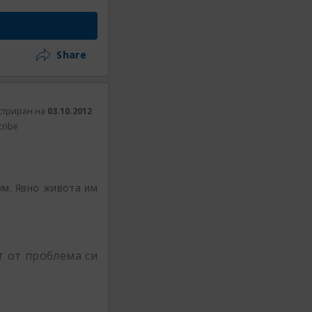
Share
стриран на
03.10.2012
cribe
ум. Явно живота им
т от проблема си