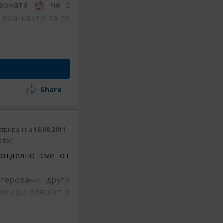
озоната
че с
ама както са го
Share
стриран на
16.08.2011
cribe
 отделно сме от
геровани, други
итици пляскат в