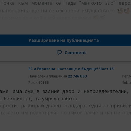
 точка към момента се пада "малкото зло" евр
 наполовина ще ни се обезцени имуществото
оро нема да е кой знай каква разлика
Разширяване на публикацията
Comment
ЕС и Еврозона: настояще и бъдеще! Част 15
Начислени плащания
22 746 USD
Реги
Posts
60166
Subs
аме, ама сме в задния двор и непривлекателни,
т бившия соц- та умряла работа.
орости- разбирай двоен стандарт, едни са привили
та дето им подхвърлят по някое залче и наште пол