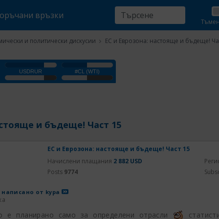
оръчани връзки
Тъме
ически и политически дискусии
ЕС и Еврозона: настояще и бъдеще! Ча
астояще и бъдеще! Част 15
ЕС и Еврозона: настояще и бъдеще! Част 15
Начислени плащания
2 882 USD
Реги
Posts
9774
Subs
 написано от
kypa
ка
о е планирано само за определени отрасли
статисти