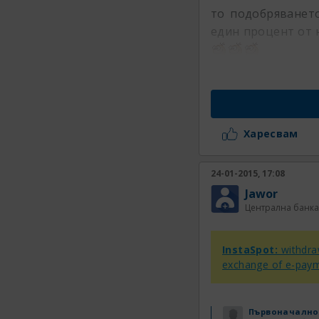
то подобряванет
един процент от
Харесвам
24-01-2015, 17:08
Jawor
Централна банка
InstaSpot:
withdraw
exchange of e-paym
Първоначално