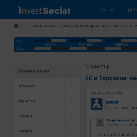
За нас
Преп
Главна страница
Дискусия за пазари и търговия
Иконом
Филтър
Всички теми
ЕС и Еврозона: н
Форекс
24-01-2015, 17:11
Крипто
Jawor
Централна банка
Стоки
Първоначално
Централна бан
Акции
то подобряванет