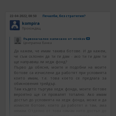
вярна и дали в дадени моменти не става
дума за умишлена манипулация с цел
реклама на дадена фирма или продукт. В
22-04-2022, 08:50
Печалби, без стратегия?
смисъл, че е много важно кой пуска дадена
kompira
статистическа информация и с каква цел
Прохождащ
естествено. Скоро например прочветох на
Първоначално написано от
minkov
едно място, че от занимаващите се с
Централна банка
валутна търговия трейдъри близо 95
Да кажем, че имам такива ботове. И да кажем,
процента нямали стратегия за търгуване. А
че съм склонен да ти ги дам - ако ти ги дам ти
в същото време навсякъде не спират да
ще направиш ли хедж фонд?
пишат и повтарят, че без работеща
Първо да обясня, моите и подобни на моите
стратегия човек изобщо не трябва да се
ботове са изчислени да работят при условията
надява на печали от форекса. Веднага се
които имам, т.е. това което се предлага за
запитах дали може да се вярва на тази
обикновения трейдър.
Там където търгува хедж фонда, моите ботове
статистика и веднага си отговорих, че тя е
вероятно ще се провалят тотално. Ако имам
много манипулативна. Освен това аз имам
достъп до условията на хедж фонда, може и да
малко по-различен поглед върху нещата по
измисля ботове, които да работят и там, ама
отношение на стратегията във форекса.
нямам. Отделно от това нямам нито достъп до
Често съм чел мнения от рода, че "липсата