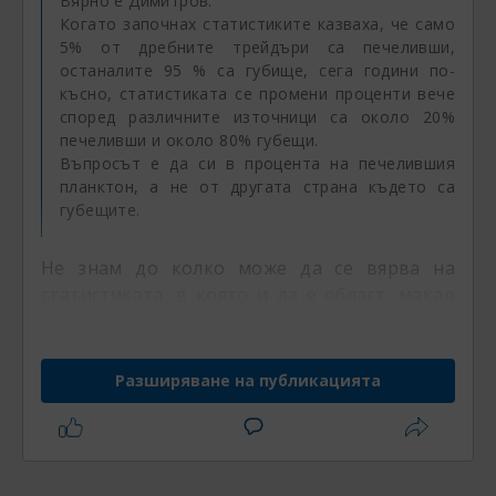
Вярно е Димитров.
Когато започнах статистиките казваха, че само
5% от дребните трейдъри са печеливши,
останалите 95 % са губище, сега години по-
късно, статистиката се промени проценти вече
според различните източници са около 20%
печеливши и около 80% губещи.
Въпросът е да си в процента на печелившия
планктон, а не от другата страна където са
губещите.
Не знам до колко може да се вярва на
статистиката, в която и да е област, макар
че техниката толкова много напредна, че
всичко може много лесно да се сметне на
секундата. В смисъл, че и в реалното и във
Разширяване на публикацията
виртуалното пространство ни заливат
непрекъснато с всякаква статистическа
информация. Само че понякога човек почва
да се съмнява дали всичката информация е