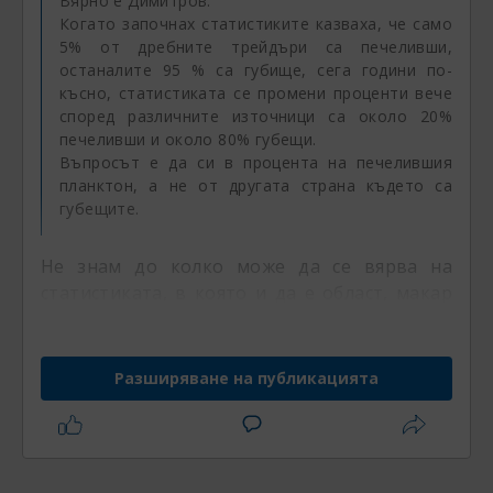
Вярно е Димитров.
Когато започнах статистиките казваха, че само
5% от дребните трейдъри са печеливши,
останалите 95 % са губище, сега години по-
късно, статистиката се промени проценти вече
според различните източници са около 20%
печеливши и около 80% губещи.
Въпросът е да си в процента на печелившия
планктон, а не от другата страна където са
губещите.
Не знам до колко може да се вярва на
статистиката, в която и да е област, макар
че техниката толкова много напредна, че
всичко може много лесно да се сметне на
секундата. В смисъл, че и в реалното и във
Разширяване на публикацията
виртуалното пространство ни заливат
непрекъснато с всякаква статистическа
информация. Само че понякога човек почва
да се съмнява дали всичката информация е