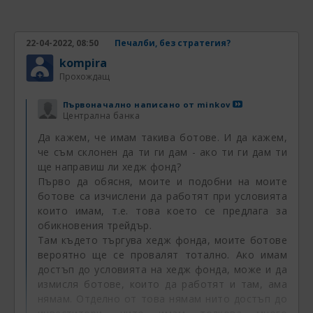
вярна и дали в дадени моменти не става
дума за умишлена манипулация с цел
реклама на дадена фирма или продукт. В
22-04-2022, 08:50
Печалби, без стратегия?
смисъл, че е много важно кой пуска дадена
kompira
статистическа информация и с каква цел
Прохождащ
естествено. Скоро например прочветох на
Първоначално написано от
minkov
едно място, че от занимаващите се с
Централна банка
валутна търговия трейдъри близо 95
Да кажем, че имам такива ботове. И да кажем,
процента нямали стратегия за търгуване. А
че съм склонен да ти ги дам - ако ти ги дам ти
в същото време навсякъде не спират да
ще направиш ли хедж фонд?
пишат и повтарят, че без работеща
Първо да обясня, моите и подобни на моите
стратегия човек изобщо не трябва да се
ботове са изчислени да работят при условията
надява на печали от форекса. Веднага се
които имам, т.е. това което се предлага за
запитах дали може да се вярва на тази
обикновения трейдър.
Там където търгува хедж фонда, моите ботове
статистика и веднага си отговорих, че тя е
вероятно ще се провалят тотално. Ако имам
много манипулативна. Освен това аз имам
достъп до условията на хедж фонда, може и да
малко по-различен поглед върху нещата по
измисля ботове, които да работят и там, ама
отношение на стратегията във форекса.
нямам. Отделно от това нямам нито достъп до
Често съм чел мнения от рода, че "липсата