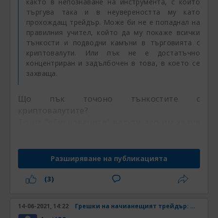
както в непознаване на инструмента, с който
търгува така и в неувереността му като
прохождащ трейдър. Може би не е попаднал на
правилния учител, който да му покаже всички
тънкости и подводни камъни в търговията с
криптовалути. Или пък не е достатъчно
концентриран и задълбочен в това, в което се
захваща.
Що пък точоно тънкостите с
криптовалутите?
То на "обикновените" валути ако им хване
тънкостите е достатъчно
Моите наблюдения са, че начинаещия
трейдър може да страда от всякакви
Разширяване на публикацията
неясноти относно пазара, ама точно
(3)
увереност никога не му липсва.
И колкото е по-начинаещ, толкова
увереноста, че пазара е създаден точно за
14-06-2021, 14:22
Грешки на начианещият трейдър: Непознаване на инструмента
да може той да го разбие, е по-голяма.