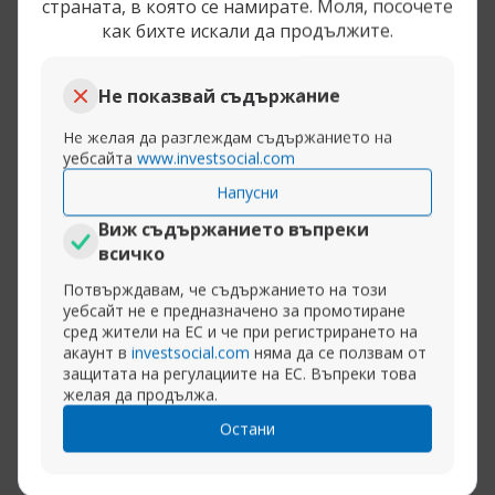
страната, в която се намирате. Моля, посочете
в случая е просто хайп. То като цяло когато
как бихте искали да продължите.
говорим за крипто, не виждам кой, който
реално разбира какво е крипто, каква е
идеята и приложението и капацитета би
Не показвай съдържание
инвестирал сериозно и холдвал койни. С
Не желая да разглеждам съдържанието на
доста такива съм говорил и всеки на който
уебсайта
www.investsocial.com
зададеш въпроса за капацитет,
Напусни
волатилност и приложени просто мълчи,
иначе "това е бъдещето" (иронично)
Виж съдържанието въпреки
всичко
Разширяване на публикацията
Потвърждавам, че съдържанието на този
уебсайт не е предназначено за промотиране
(2)
сред жители на ЕС и че при регистрирането на
акаунт в
investsocial.com
няма да се ползвам от
защитата на регулациите на ЕС. Въпреки това
14-06-2021, 16:09
Грешки на начианещият трейдър: Непознаване на инструмента
желая да продължа.
Emil Enchev
Остани
Централна банка
InstaSpot:
withdraw your trading profits to any