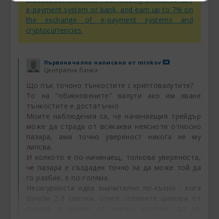
e-payment system or bank, and earn up to 7% on
the exchange of e-payment systems and
cryptocurrencies.
Първоначално написано от
minkov
Централна банка
Що пък точоно тънкостите с криптовалутите?
То на "обикновените" валути ако им хване
тънкостите е достатъчно
Моите наблюдения са, че начинаещия трейдър
може да страда от всякакви неясноти относно
пазара, ама точно увереност никога не му
липсва.
И колкото е по-начинаещ, толкова увереноста,
че пазара е създаден точно за да може той да
го разбие, е по-голяма.
Несигурноста идва значително по-късно - кога
занули 2-3 сметки, отнсе големите шамари от
пазара и малко от малко започне да му
просветва, че е голям нещастник.