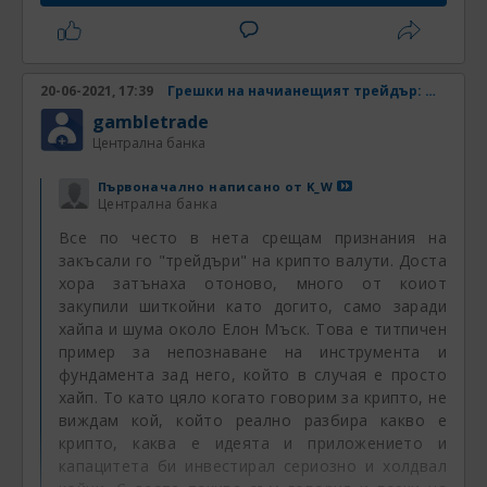
определено работно време и понякога почивни
дни, различни от останалите. Трябва да знаете
какво точно ви котира боркера за да знаете и
къде може да сверявате котировки между
20-06-2021, 17:39
Грешки на начианещият трейдър: Непознаване на инструмента
брокерите. Актуален приемр е петрола, той се
gambletrade
търгува чрез фючърси, които имат различен
Централна банка
падеж, различни цени, някои брокери котират
съответните фючърси, като отделни
Първоначално написано от
K_W
инструменти други ги обединяват в един
Централна банка
синтетичен иснтрумент със средна цена, трети
Все по често в нета срещам признания на
котират инструмент който до един момент е по
закъсали го "трейдъри" на крипто валути. Доста
цената на единия фючърс и от друг момент
хора затънаха отоново, много от коиот
поема цената на следващият контракт. Подобна
закупили шиткойни като догито, само заради
ситуация може да има и при индексите. Някои
хайпа и шума около Елон Мъск. Това е титпичен
брокери, които предоставят деононощни
пример за непознаване на инструмента и
котировки на индексите, взимат данни от
фундамента зад него, който в случая е просто
фючърсните контракти, други не котират
хайп. То като цяло когато говорим за крипто, не
денонощно. Инструменти като фючърсите
виждам кой, който реално разбира какво е
могат да бъдат опасни за трейдърите и чрез
крипто, каква е идеята и приложението и
специфичните лок лимити. При достигане на
капацитета би инвестирал сериозно и холдвал
определен максимален дневен спад или