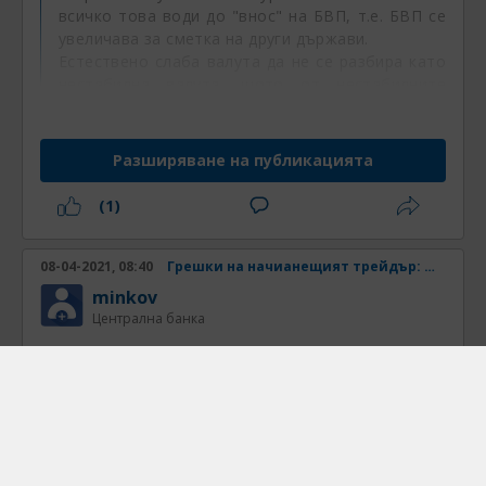
всичко това води до "внос" на БВП, т.е. БВП се
увеличава за сметка на други държави.
Естествено слаба валута да не се разбира като
нестабилна валута, щото от нестабилните
бягат всички.
Разширяване на публикацията
Извинявай Минков ,това със вноса на БВП
не го разбрах. Това трябва да е нова теория,
(1)
щото аз до сега не съм чувал подобно нещо.
/пък може и нещо текста да не разбирам/
08-04-2021, 08:40
Грешки на начианещият трейдър: Непознаване на инструмента
minkov
Централна банка
Първоначално написано от
Goushter
Стажант
Много хубава тема - направо кратък урок за
начинаещи, бизплатен при това
Само едно
нещо ми се наби в очите, като спорно: