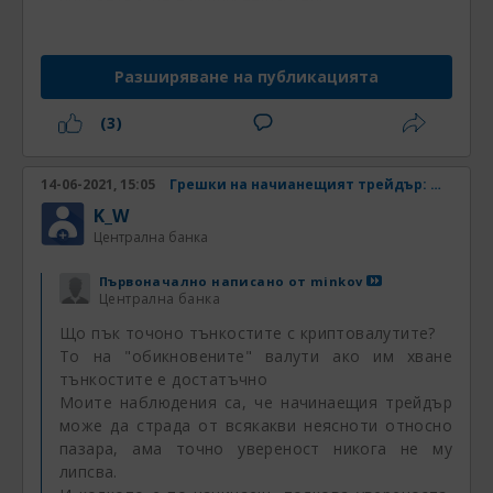
Човека може да е надраснал
Разширяване на публикацията
"обикновените" инструменти и да гони
висшия пилотаж при криптото ...
(3)
Не го знаем на какво ниво е.
Според мен със занулени 2-3 сметки идва
14-06-2021, 15:05
Грешки на начианещият трейдър: Непознаване на инструмента
само по-голяма спортна злоба към пазара.
Той ми взе едни кинти, ама аз ей ся ще му
K_W
Централна банка
счупя главата.
И там след десетото посещение на Бай
Първоначално написано от
minkov
Колю може и да почнат да ти минават
Централна банка
разни деструктивни мисли.
Що пък точоно тънкостите с криптовалутите?
Ама пак не е много сигурно щото има бая
То на "обикновените" валути ако им хване
напористи типажи.
тънкостите е достатъчно
И да са живи и здрави де, ... да пробват.
Моите наблюдения са, че начинаещия трейдър
може да страда от всякакви неясноти относно
пазара, ама точно увереност никога не му
липсва.