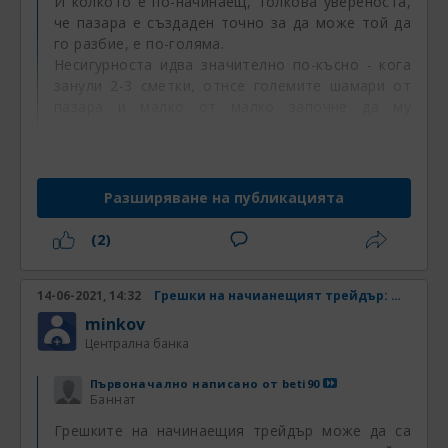
И колкото е по-начинаещ, толкова увереноста,
че пазара е създаден точно за да може той да
го разбие, е по-голяма.
Несигурноста идва значително по-късно - кога
занули 2-3 сметки, отнсе големите шамари от
пазара и малко от малко започне да му
просветва, че е голям нещастник.
Много точно. Не знам има ли някой, който
Разширяване на публикацията
да не си е помислил, колко лесно пари са
това след първите печеливши серии и как
(2)
това е точно за него и догодина ще кара
лятото на яхта обикаляйки френската
14-06-2021, 14:32
Грешки на начианещият трейдър: Непознаване на инструмента
Ривиера. Една от най големите заблуди,
която следва след разбиването на
minkov
Централна банка
първоначалната увереност е тази, че щом е
толкова лесно да се губи и така бързо може
Първоначално написано от
beti90
да се затрие цяла сметка е също толкова
Баннат
лесно и да се печели просто трябва да
Грешките на начинаещия трейдър може да са
правиш обратното...