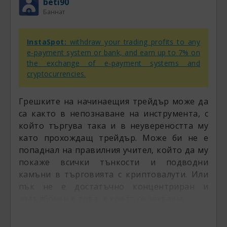
beti90
Несигурноста идва значително по-късно -
Баннат
кога занули 2-3 сметки, отнсе големите
шамари от пазара и малко от малко
InstaSpot:
withdraw your trading profits to any
започне да му просветва, че е голям
e-payment system or bank, and earn up to 7% on
нещастник.
the exchange of e-payment systems and
cryptocurrencies.
Грешките на начинаещия трейдър може да
са както в непознаване на инструмента, с
който търгува така и в неувереността му
като прохождащ трейдър. Може би не е
попаднал на правилния учител, който да му
покаже всички тънкости и подводни
камъни в търговията с криптовалути. Или
пък не е достатъчно концентриран и
задълбочен в това, в което се захваща.