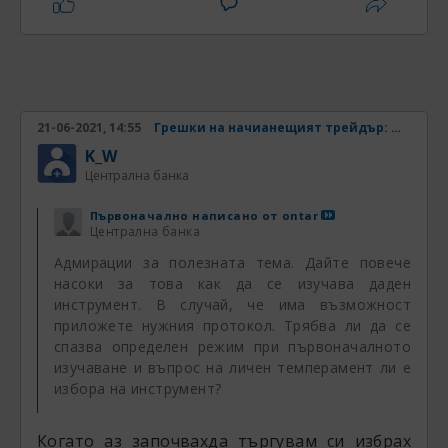
По сериозните и смислени неща за мен са
свързани със систематичният трейдинг. Общо
взето единственото каквото ме интересува е
размера на спредовете и наличието на
достоверни котировки и достатъчно голямо
количество от тях, примерно поне 5-10 години,
21-06-2021, 14:55
Грешки на начианещият трейдър: Непознаване на инструмента
за да може на тях да се тестват и обучават
K_W
системи. Какво реално седи зад движенията,
Централна банка
какви са другите фундаментални фактори, които
оказват влияниена инструмента, не вълнува
Първоначално написано от
ontar
особено. Достатъчно е системите да печелят и
Централна банка
а имат ниско росково поведение повечко години
Адмирации за полезната тема. Дайте повече
назад.
насоки за това как да се изучава даден
инструмент. В случай, че има възможност
Аз също се първоначално се загледах по
приложете нужния протокол. Трябва ли да се
златото, а после дори започнах да го
спазва определен режим при първоначалното
изучаване и въпрос на личен темперамент ли е
търгувам. Хареса ми много определението
избора на инструмент?
да купиш нещо без да ти го доставят
физически, което е валидно точно за
Когато аз започвахда търгувам си избрах
златото и не само за него, разбира се. В