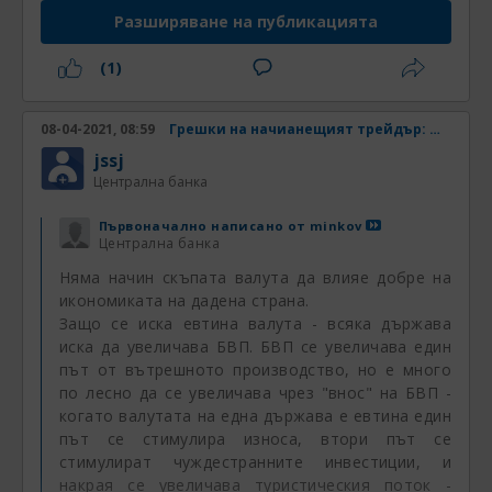
Разширяване на публикацията
(1)
08-04-2021, 08:59
Грешки на начианещият трейдър: Непознаване на инструмента
jssj
Централна банка
Първоначално написано от
minkov
Централна банка
Няма начин скъпата валута да влияе добре на
икономиката на дадена страна.
Защо се иска евтина валута - всяка държава
иска да увеличава БВП. БВП се увеличава един
път от вътрешното производство, но е много
по лесно да се увеличава чрез "внос" на БВП -
когато валутата на една държава е евтина един
път се стимулира износа, втори път се
стимулират чуждестранните инвестиции, и
накрая се увеличава туристическия поток -