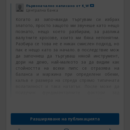
Първоначално написано от
K_W
Централна банка
Когато аз започвахда търгувам си избрах
златото, просто защото ми звучеше като нещо
познато, нещо което разбирам, за разлика
валутните кросове, които ми бяха непонятни.
Разбира се това не е никак смислен подход, но
пак е нещо като за начало. в последствие мож
да започнеш да търгуваш някой инструмент,
дори на демо, най-малкото за да видим как
стойността на всеки пипс се отразява на
баланса и маржина при определени обеми,
калъв е размера на спреда спрямо типичната
волатилност и така нататък. После може да
поизучим фундаменталните фактори зад
движенията на въпросния инструмент или
детайки за компанията, държавата, блокчейна,
общността която седи зад него. Това са горе
долу смислени насоки и подходи но като цяло са
Разширяване на публикацията
леко аматьорски или по-скоро за начинаещи и
върват предимно с дискрешанал трейдинга.