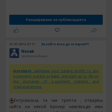
изтеглиш от брокера който си си харесал да
търгуваш
Разширяване на публикацията
21-07-2014, 07:11
За който иска да се научи!!!!
Novak
Централна банка
InstaSpot:
withdraw your trading profits to any
e-payment system or bank, and earn up to 7% on
the exchange of e-payment systems and
cryptocurrencies.
Ентусиазъм, та чак трепти , отваряш
сайта на някой брокер навсякъде има