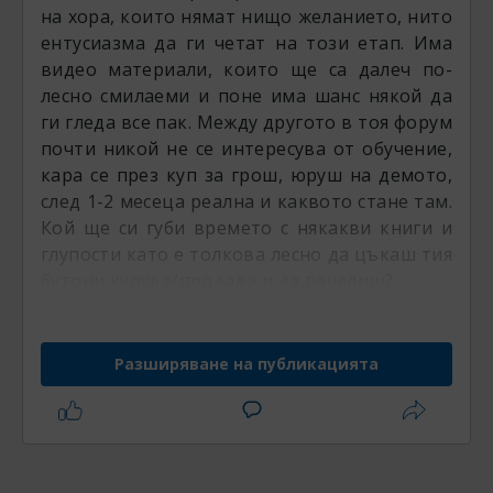
на хора, които нямат нищо желанието, нито
ентусиазма да ги четат на този етап. Има
видео материали, които ще са далеч по-
лесно смилаеми и поне има шанс някой да
ги гледа все пак. Между другото в тоя форум
почти никой не се интересува от обучение,
кара се през куп за грош, юруш на демото,
след 1-2 месеца реална и каквото стане там.
Кой ще си губи времето с някакви книги и
глупости като е толкова лесно да цъкаш тия
бутони купува/продава и да печелиш?
Разширяване на публикацията