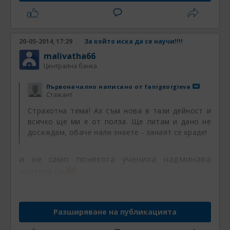
Ако имаш сили за това направи го ако
нямаш бягай от тук и не ни губи времето
20-05-2014, 17:29
За който иска да се научи!!!!
malivatha66
Централна банка
Първоначално написано от
fanigeorgieva
Стажант
Страхотна тема! Аз съм нова в тази дейност и
всичко ще ми е от полза. Ще питам и дано не
досаждам, обаче нали знаете - занаят се краде!
и не само понякога ученика надминава
учителя си
Разширяване на публикацията