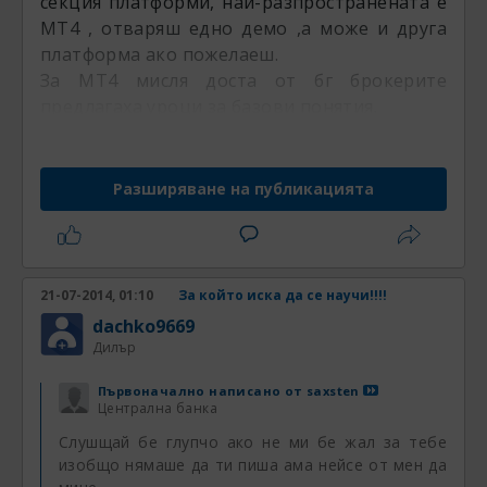
секция платформи, най-разпространената е
МТ4 , отваряш едно демо ,а може и друга
платформа ако пожелаеш.
За МТ4 мисля доста от бг брокерите
предлагаха уроци за базови понятия.
Разширяване на публикацията
21-07-2014, 01:10
За който иска да се научи!!!!
dachko9669
Дилър
Първоначално написано от
saxsten
Централна банка
Слушщай бе глупчо ако не ми бе жал за тебе
изобщо нямаше да ти пиша ама нейсе от мен да