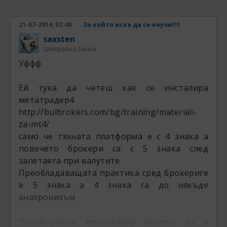
21-07-2014, 07:40
За който иска да се научи!!!!
saxsten
Централна банка
Уффф
Ей тука да четеш как се инсталира
метатрадер4
http://bulbrokers.com/bg/training/materiali-
za-mt4/
само че тяхната платформа е с 4 знака а
повечето брокери са с 5 знака след
запетаята при валутите
Преобладаващата практика сред брокериге
е 5 знака а 4 знака са до някъде
анахронизъм
Платформата метатрадер можеш да я