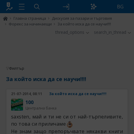
BG
Главна страница
Дискусия за пазари и търговия
Форекс за начинаещи
За който иска да се научи!!!!
thread_options
search_in_thread
Филтър
За който иска да се научи!!!!
21-07-2014, 08:11
За който иска да се научи!!!!
100
Централна банка
saxsten, май и ти не си от най-търпеливите,
по това си приличаме
Не знам защо препоръчвате някакви книги