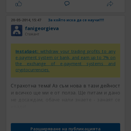
20-05-2014, 15:47
За който иска да се научи!!!!
fanigeorgieva
Стажант
InstaSpot:
withdraw your trading profits to any
e-payment system or bank, and earn up to 7% on
the exchange of e-payment systems and
cryptocurrencies.
Страхотна тема! Аз съм нова в тази дейност
и всичко ще ми е от полза. Ще питам и дано
не досаждам, обаче нали знаете - занаят се
краде!
Разширяване на публикацията