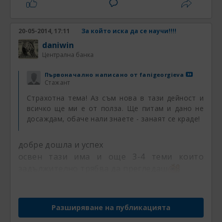
20-05-2014, 17:11
За който иска да се научи!!!!
daniwin
Централна банка
Първоначално написано от
fanigeorgieva
Стажант
Страхотна тема! Аз съм нова в тази дейност и
всичко ще ми е от полза. Ще питам и дано не
досаждам, обаче нали знаете - занаят се краде!
добре дошла и успех
освен тази има и още 3-4 теми които
задължително трябва да прегледаш
Разширяване на публикацията