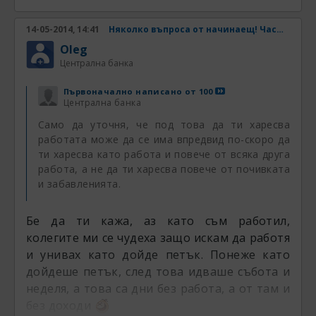
14-05-2014, 14:41
Няколко въпроса от начинаещ! Част 2
Oleg
Централна банка
Първоначално написано от
100
Централна банка
Само да уточня, че под това да ти харесва
работата може да се има впредвид по-скоро да
ти харесва като работа и повече от всяка друга
работа, а не да ти харесва повече от почивката
и забавленията.
Бе да ти кажа, аз като съм работил,
колегите ми се чудеха защо искам да работя
и унивах като дойде петък. Понеже като
дойдеше петък, след това идваше събота и
неделя, а това са дни без работа, а от там и
без доходи