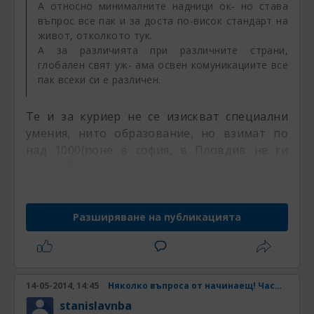
А относно минималните надници ок- но става
въпрос все пак и за доста по-висок стандарт на
живот, отколкото тук.
А за различията при различните страни,
глобален свят уж- ама освен комуникациите все
пак всеки си е различен.
Te и за куриер не се изискват специални
умения, нито образование, но взимат по
над 1000(поне в софия, в Пловдив не ги
знам)
А някой къде е учил и се е специализирал в
дадена област, ако намери и за 700-800лв
Разширяване на публикацията
работа се радва.
14-05-2014, 14:45
Няколко въпроса от начинаещ! Част 2
stanislavnba