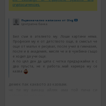
cryptocurrencies.
Първоначално написано от
Oleg
Централна банка
Бил съм в ателието му. Лоши картини няма.
Професия му е от детството още, в смисъл че
още от малък е рисувал, после учил в гимназия,
после и в академия, мисля че и в чужбина също
е ходил да учи още.
А по цял ден да цапа с четка придържайки я с
два пръста, не е работа...май кариера му се
казва
демек пак каквото аз казвам.
че ти му викаш айляк ама той пича си
работи по цял ден.
просто отстрани изглежда по различно.