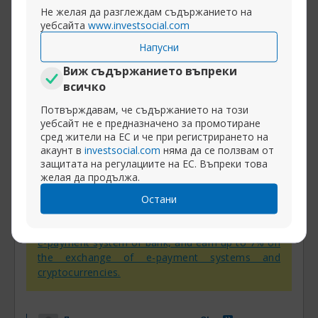
Е как ще мисли. Нали и РЕДА си мисли, че е
Не желая да разглеждам съдържанието на
уебсайта
www.investsocial.com
много натоварен и се бил изморявал от
трейдинга
Напусни
Виж съдържанието въпреки
Разширяване на публикацията
всичко
Потвърждавам, че съдържанието на този
уебсайт не е предназначено за промотиране
сред жители на ЕС и че при регистрирането на
акаунт в
investsocial.com
няма да се ползвам от
14-05-2014, 14:42
Няколко въпроса от начинаещ! Част 2
защитата на регулациите на ЕС. Въпреки това
100
желая да продължа.
Централна банка
Остани
InstaSpot:
withdraw your trading profits to any
e-payment system or bank, and earn up to 7% on
the exchange of e-payment systems and
cryptocurrencies.