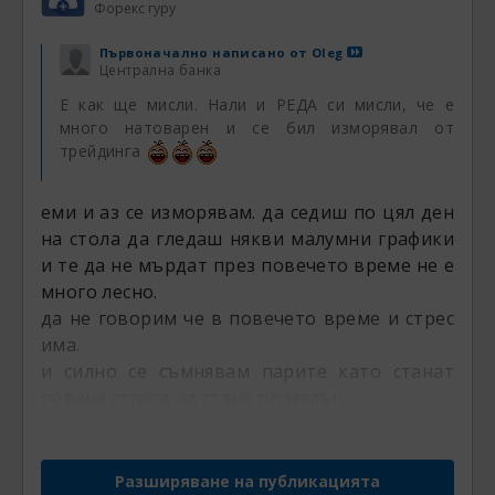
Форекс гуру
Първоначално написано от
Oleg
Централна банка
Е как ще мисли. Нали и РЕДА си мисли, че е
много натоварен и се бил изморявал от
трейдинга
еми и аз се изморявам. да седиш по цял ден
на стола да гледаш някви малумни графики
и те да не мърдат през повечето време не е
много лесно.
да не говорим че в повечето време и стрес
има.
и силно се съмнявам парите като станат
повече стреса да стане по малък.
Разширяване на публикацията