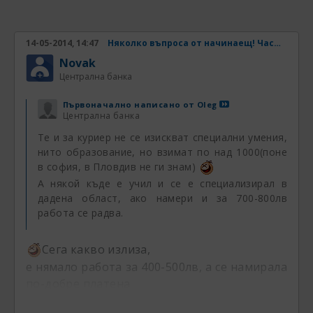
----------
14-05-2014, 14:47
Няколко въпроса от начинаещ! Част 2
Novak
Първоначално написано от
Novak
Централна банка
Централна банка
Сега какво излиза,
Първоначално написано от
Oleg
е нямало работа за 400-500лв, а се намирала
Централна банка
по-добре платена
Te и за куриер не се изискват специални умения,
нито образование, но взимат по над 1000(поне
Работа за 400-500има, но е крайно
в софия, в Пловдив не ги знам)
недостатъчно заплащане за да се работи.
А някой къде е учил и се е специализирал в
дадена област, ако намери и за 700-800лв
Това е абсолютна подигравка.
работа се радва.
700-800 е също мизерно заплащане, но поне
стига за основните нужди за един човек
Сега какво излиза,
само. За семейство, не може също.
А над тези пари, въобще не се намира.
е нямало работа за 400-500лв, а се намирала
по-добре платена