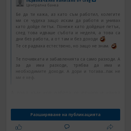
Първоначално написано от
Oleg
Централна банка
Бе да ти кажа, аз като съм работил, колегите
ми се чудеха защо искам да работя и унивах
като дойде петък. Понеже като дойдеше петък,
след това идваше събота и неделя, а това са
дни без работа, а от там и без доходи
Те се радваха естествено, но защо не знам.
Те почивката и забавленията са само разходи. А
за да има разходи, трябва да има и
необходимите доходи. А дори и тогава...пак не
ми е кеф.
А това към коя работа се отнася и каква
връзка има с трейдинга, който
практикуваш само заради парите?
Разширяване на публикацията