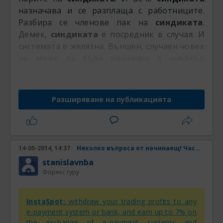
назначава и се разплаща с работниците.
Разбира се членове пак на
синдиката
.
Демек,
синдиката
е посредник в случая. И
системата е желязна. Външен, случаен човек
не може да бъде назначен в никакъв
случай!!
Разширяване на публикацията
14-05-2014, 14:37
Няколко въпроса от начинаещ! Част 2
stanislavnba
Форекс гуру
InstaSpot:
withdraw your trading profits to any
e-payment system or bank, and earn up to 7% on
the exchange of e-payment systems and