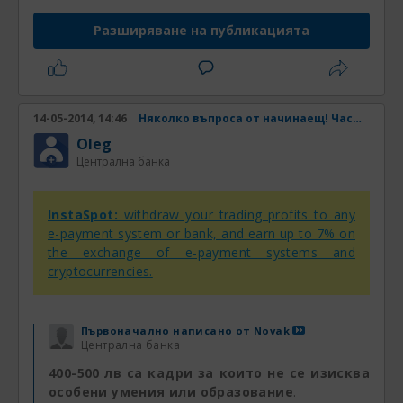
Разширяване на публикацията
14-05-2014, 14:46
Няколко въпроса от начинаещ! Част 2
Oleg
Централна банка
InstaSpot:
withdraw your trading profits to any
e-payment system or bank, and earn up to 7% on
the exchange of e-payment systems and
cryptocurrencies.
Първоначално написано от
Novak
Централна банка
400-500 лв са кадри за които не се изисква
особени умения или образование
.