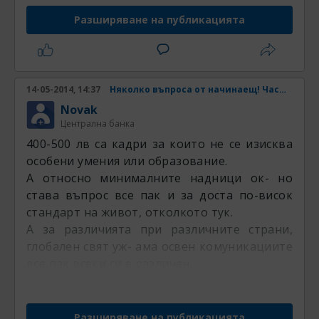
Разширяване на публикацията
14-05-2014, 14:37
Няколко въпроса от начинаещ! Част 2
Novak
Централна банка
400-500 лв са кадри за които не се изисква
особени умения или образование.
А относно минималните надници ок- но
става въпрос все пак и за доста по-висок
стандарт на живот, отколкото тук.
А за различията при различните страни,
глобален свят уж- ама освен комуникациите
все пак всеки си е различен.
Разширяване на публикацията