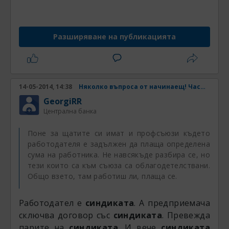
Те се радваха естествено, но защо не знам.
Разширяване на публикацията
Те почивката и забавленията са само
разходи. А за да има разходи, трябва да има
и необходимите доходи. А дори и
тогава...пак не ми е кеф.
14-05-2014, 14:38
Няколко въпроса от начинаещ! Част 2
GeorgiRR
Централна банка
Поне за щатите си имат и профсъюзи където
работодателя е задължен да плаща определена
сума на работника. Не навсякъде разбира се, но
тези които са към съюза са облагодетелствани.
Общо взето, там работиш ли, плаща се.
Работодател е
синдиката
. А предприемача
сключва договор със
синдиката
. Превежда
парите на
синдиката
. И вече
синдиката