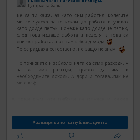
Първоначално написано от
Oleg
Централна банка
Бе да ти кажа, аз като съм работил, колегите
ми се чудеха защо искам да работя и унивах
като дойде петък. Понеже като дойдеше петък,
след това идваше събота и неделя, а това са
дни без работа, а от там и без доходи
Те се радваха естествено, но защо не знам.
Те почивката и забавленията са само разходи. А
за да има разходи, трябва да има и
необходимите доходи. А дори и тогава...пак не
ми е кеф.
А това към коя работа се отнася и каква
връзка има с трейдинга, който
практикуваш само заради парите?
Разширяване на публикацията