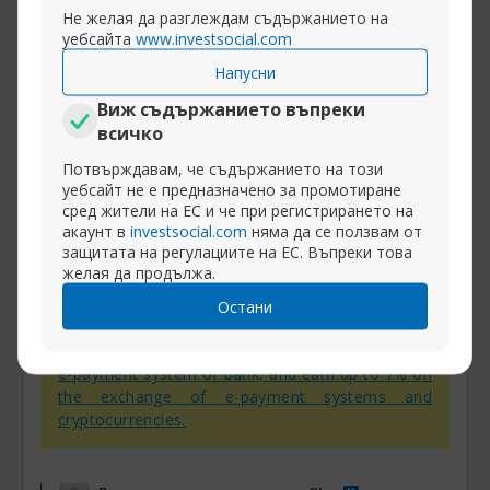
Е как ще мисли. Нали и РЕДА си мисли, че е
Не желая да разглеждам съдържанието на
уебсайта
www.investsocial.com
много натоварен и се бил изморявал от
трейдинга
Напусни
Виж съдържанието въпреки
Разширяване на публикацията
всичко
Потвърждавам, че съдържанието на този
уебсайт не е предназначено за промотиране
сред жители на ЕС и че при регистрирането на
акаунт в
investsocial.com
няма да се ползвам от
14-05-2014, 14:42
Няколко въпроса от начинаещ! Част 2
защитата на регулациите на ЕС. Въпреки това
100
желая да продължа.
Централна банка
Остани
InstaSpot:
withdraw your trading profits to any
e-payment system or bank, and earn up to 7% on
the exchange of e-payment systems and
cryptocurrencies.