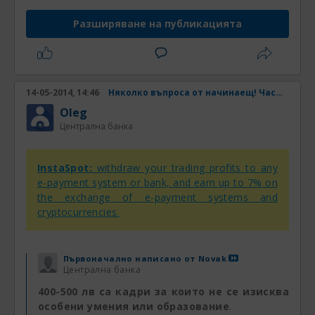
Разширяване на публикацията
14-05-2014, 14:46
Няколко въпроса от начинаещ! Част 2
Oleg
Централна банка
InstaSpot:
withdraw your trading profits to any
e-payment system or bank, and earn up to 7% on
the exchange of e-payment systems and
cryptocurrencies.
Първоначално написано от
Novak
Централна банка
400-500 лв са кадри за които не се изисква
особени умения или образование
.