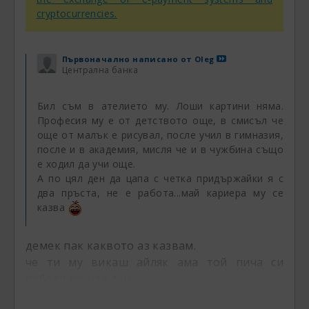
cryptocurrencies.
Първоначално написано от
Oleg
Централна банка
Бил съм в ателието му. Лоши картини няма.
Професия му е от детството още, в смисъл че
още от малък е рисувал, после учил в гимназия,
после и в академия, мисля че и в чужбина също
е ходил да учи още.
А по цял ден да цапа с четка придържайки я с
два пръста, не е работа...май кариера му се
казва
демек пак каквото аз казвам.
че ти му викаш айляк ама той пича си
работи по цял ден.
просто отстрани изглежда по различно.