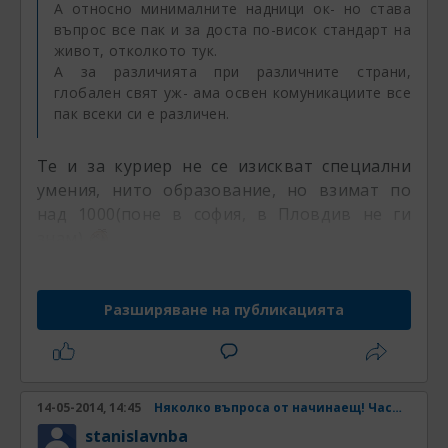
А относно минималните надници ок- но става
въпрос все пак и за доста по-висок стандарт на
живот, отколкото тук.
А за различията при различните страни,
глобален свят уж- ама освен комуникациите все
пак всеки си е различен.
Te и за куриер не се изискват специални
умения, нито образование, но взимат по
над 1000(поне в софия, в Пловдив не ги
знам)
А някой къде е учил и се е специализирал в
дадена област, ако намери и за 700-800лв
Разширяване на публикацията
работа се радва.
14-05-2014, 14:45
Няколко въпроса от начинаещ! Част 2
stanislavnba