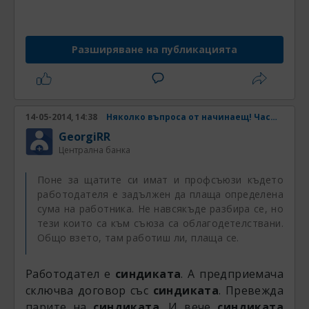
Те се радваха естествено, но защо не знам.
Разширяване на публикацията
Те почивката и забавленията са само
разходи. А за да има разходи, трябва да има
и необходимите доходи. А дори и
тогава...пак не ми е кеф.
14-05-2014, 14:38
Няколко въпроса от начинаещ! Част 2
GeorgiRR
Централна банка
Поне за щатите си имат и профсъюзи където
работодателя е задължен да плаща определена
сума на работника. Не навсякъде разбира се, но
тези които са към съюза са облагодетелствани.
Общо взето, там работиш ли, плаща се.
Работодател е
синдиката
. А предприемача
сключва договор със
синдиката
. Превежда
парите на
синдиката
. И вече
синдиката