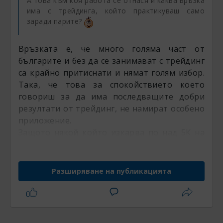
А това към коя работа се отнася и каква връзка
има с трейдинга, който практикуваш само
заради парите?
Връзката е, че много голяма част от
българите и без да се занимават с трейдинг
са крайно притиснати и нямат голям избор.
Така, че това за спокойствието което
говориш за да има последващите добри
резултати от трейдинг, не намират особено
приложение.
Защото някой който изкарва по над 5К на
месец или около тази сума, ще му е все тая
за друга професия. А такъв който едвам
успява да си покрива сметките, винаги ще е
Разширяване на публикацията
на ръба и по твоята логика, не трябва
въобще да пробва и да се развие, защото
нямало да бъде спокоен. Което не виждам
как е приложимо въобще в живота.