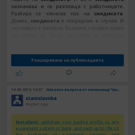
назначава и се разплаща с работниците.
Разбира се членове пак на
синдиката
.
Демек,
синдиката
е посредник в случая. И
системата е желязна. Външен, случаен човек
не може да бъде назначен в никакъв
случай!!
Разширяване на публикацията
14-05-2014, 14:37
Няколко въпроса от начинаещ! Част 2
stanislavnba
Форекс гуру
InstaSpot:
withdraw your trading profits to any
e-payment system or bank, and earn up to 7% on
the exchange of e-payment systems and