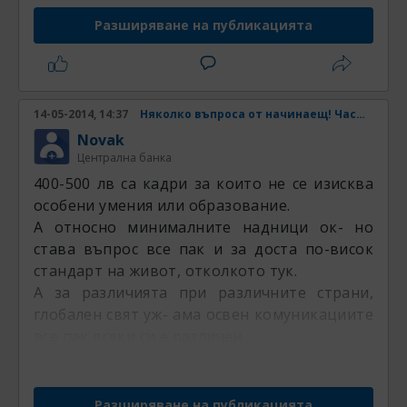
Разширяване на публикацията
14-05-2014, 14:37
Няколко въпроса от начинаещ! Част 2
Novak
Централна банка
400-500 лв са кадри за които не се изисква
особени умения или образование.
А относно минималните надници ок- но
става въпрос все пак и за доста по-висок
стандарт на живот, отколкото тук.
А за различията при различните страни,
глобален свят уж- ама освен комуникациите
все пак всеки си е различен.
Разширяване на публикацията