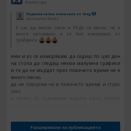
Форекс гуру
Първоначално написано от
Oleg
Централна банка
Е как ще мисли. Нали и РЕДА си мисли, че е
много натоварен и се бил изморявал от
трейдинга
еми и аз се изморявам. да седиш по цял ден
на стола да гледаш някви малумни графики
и те да не мърдат през повечето време не е
много лесно.
да не говорим че в повечето време и стрес
има.
и силно се съмнявам парите като станат
повече стреса да стане по малък.
Разширяване на публикацията