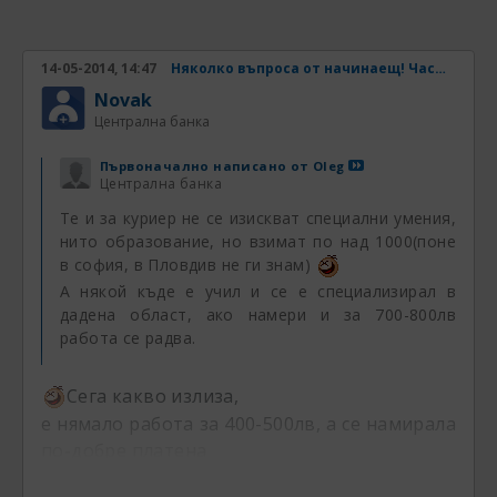
----------
14-05-2014, 14:47
Няколко въпроса от начинаещ! Част 2
Novak
Първоначално написано от
Novak
Централна банка
Централна банка
Сега какво излиза,
Първоначално написано от
Oleg
е нямало работа за 400-500лв, а се намирала
Централна банка
по-добре платена
Te и за куриер не се изискват специални умения,
нито образование, но взимат по над 1000(поне
Работа за 400-500има, но е крайно
в софия, в Пловдив не ги знам)
недостатъчно заплащане за да се работи.
А някой къде е учил и се е специализирал в
дадена област, ако намери и за 700-800лв
Това е абсолютна подигравка.
работа се радва.
700-800 е също мизерно заплащане, но поне
стига за основните нужди за един човек
Сега какво излиза,
само. За семейство, не може също.
А над тези пари, въобще не се намира.
е нямало работа за 400-500лв, а се намирала
по-добре платена