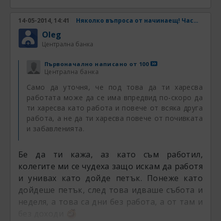
14-05-2014, 14:41
Няколко въпроса от начинаещ! Част 2
Oleg
Централна банка
Първоначално написано от
100
Централна банка
Само да уточня, че под това да ти харесва
работата може да се има впредвид по-скоро да
ти харесва като работа и повече от всяка друга
работа, а не да ти харесва повече от почивката
и забавленията.
Бе да ти кажа, аз като съм работил,
колегите ми се чудеха защо искам да работя
и унивах като дойде петък. Понеже като
дойдеше петък, след това идваше събота и
неделя, а това са дни без работа, а от там и
без доходи